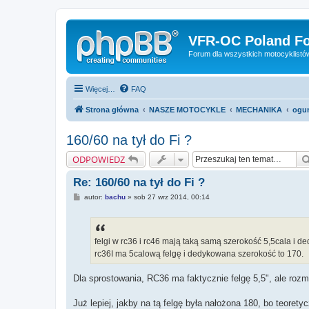
VFR-OC Poland F
Forum dla wszystkich motocyklist
Więcej…
FAQ
Strona główna
NASZE MOTOCYKLE
MECHANIKA
ogu
160/60 na tył do Fi ?
ODPOWIEDZ
Re: 160/60 na tył do Fi ?
P
autor:
bachu
»
sob 27 wrz 2014, 00:14
o
s
t
felgi w rc36 i rc46 mają taką samą szerokość 5,5cala i d
rc36I ma 5calową felgę i dedykowana szerokość to 170.
Dla sprostowania, RC36 ma faktycznie felgę 5,5", ale rozm
Już lepiej, jakby na tą felgę była nałożona 180, bo teorety