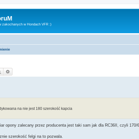
oruM
ów zakochanych w Hondach VFR :)
mienie
Szukaj
Wyszukiwanie zaawansowane
edykowana na nie jest 180 szerokość kapcia
iar opony zalecany przez producenta jest taki sam jak dla RC36II, czyli 170/
cznie szerokość felgi na to pozwala.