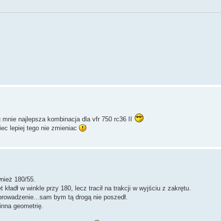
 mnie najlepsza kombinacja dla vfr 750 rc36 II
ec lepiej tego nie zmieniac
nież 180/55.
kładł w winkle przy 180, lecz tracił na trakcji w wyjściu z zakrętu.
rowadzenie...sam bym tą drogą nie poszedł.
inna geometrię.