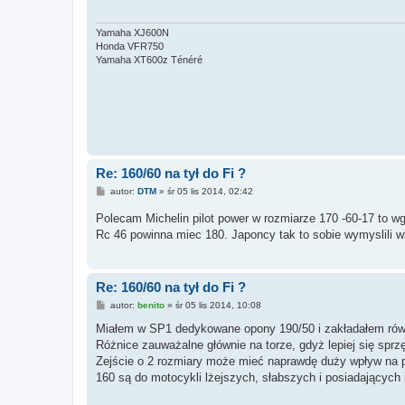
Yamaha XJ600N
Honda VFR750
Yamaha XT600z Ténéré
Re: 160/60 na tył do Fi ?
P
autor:
DTM
»
śr 05 lis 2014, 02:42
o
s
Polecam Michelin pilot power w rozmiarze 170 -60-17 to wg
t
Rc 46 powinna miec 180. Japoncy tak to sobie wymyslili wi
Re: 160/60 na tył do Fi ?
P
autor:
benito
»
śr 05 lis 2014, 10:08
o
s
Miałem w SP1 dedykowane opony 190/50 i zakładałem rów
t
Różnice zauważalne głównie na torze, gdyż lepiej się sprzęt 
Zejście o 2 rozmiary może mieć naprawdę duży wpływ na p
160 są do motocykli lżejszych, słabszych i posiadających 