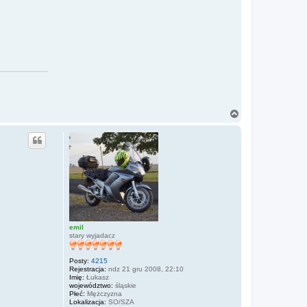
N
a
g
ó
r
ę
emil
stary wyjadacz
Posty:
4215
Rejestracja:
ndz 21 gru 2008, 22:10
Imię:
Łukasz
województwo:
śląskie
Płeć:
Mężczyzna
Lokalizacja:
SO/SZA