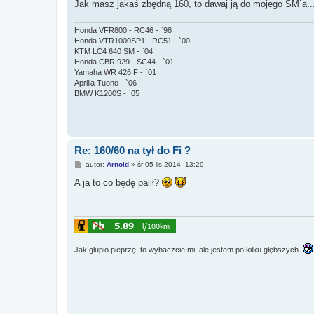
Jak masz jakaś zbędną 160, to dawaj ją do mojego SM`a.
Honda VFR800 - RC46 - `98
Honda VTR1000SP1 - RC51 - `00
KTM LC4 640 SM - `04
Honda CBR 929 - SC44 - `01
Yamaha WR 426 F - `01
Aprilia Tuono - `06
BMW K1200S - `05
Re: 160/60 na tył do Fi ?
P
autor:
Arnold
»
śr 05 lis 2014, 13:29
o
s
A ja to co będę palił?
t
Jak głupio pieprzę, to wybaczcie mi, ale jestem po kilku głębszych.