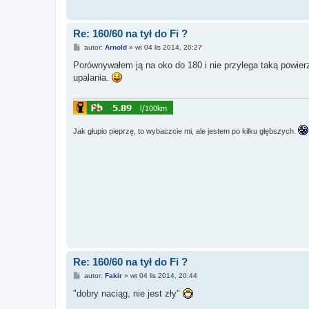
Re: 160/60 na tył do Fi ?
P
autor:
Arnold
»
wt 04 lis 2014, 20:27
o
s
Porównywałem ją na oko do 180 i nie przylega taką powierz
t
upalania.
Jak głupio pieprzę, to wybaczcie mi, ale jestem po kilku głębszych.
Re: 160/60 na tył do Fi ?
P
autor:
Fakir
»
wt 04 lis 2014, 20:44
o
s
"dobry naciąg, nie jest zły"
t