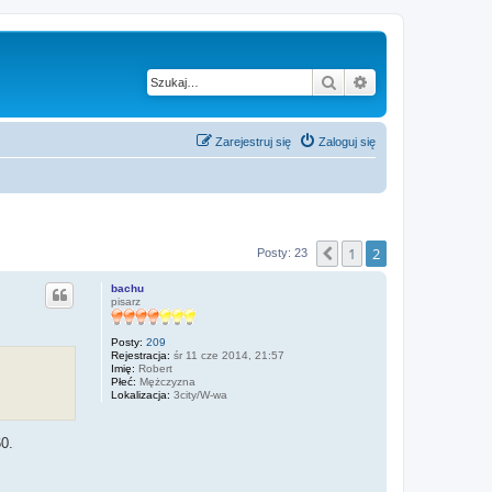
Szukaj
Wyszukiwanie za
Zarejestruj się
Zaloguj się
1
2
Poprzednia
Posty: 23
bachu
pisarz
Posty:
209
Rejestracja:
śr 11 cze 2014, 21:57
Imię:
Robert
Płeć:
Mężczyzna
Lokalizacja:
3city/W-wa
60.