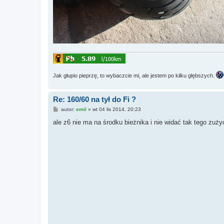
Jak głupio pieprzę, to wybaczcie mi, ale jestem po kilku głębszych.
Re: 160/60 na tył do Fi ?
P
autor:
emil
»
wt 04 lis 2014, 20:23
o
s
ale z6 nie ma na środku bieżnika i nie widać tak tego zuż
t