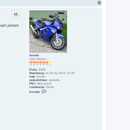
N
a
g
ó
r
ę
 sam jestem
Arnold
ostry klepacz
Posty:
2435
Rejestracja:
pt 29 sty 2010, 21:56
Imię:
Arnold
województwo:
opolskie
Płeć:
Mężczyzna
Lokalizacja:
Opole
S
Kontakt:
k
o
n
t
a
k
t
u
j
s
i