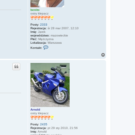
benito
ostry klepacz
Posty:
2333
Rejestracja:
śr 28 mar 2007, 12:10
Imię:
Jarek
województwo:
mazowieckie
Płeć:
Mężczyzna
Lokalizacja:
Warszawa
S
Kontakt:
k
o
N
n
a
t
g
a
ó
k
r
t
u
ę
j
s
i
ę
z
b
e
n
i
Arnold
t
ostry klepacz
o
Posty:
2435
Rejestracja:
pt 29 sty 2010, 21:56
Imię:
Arnold