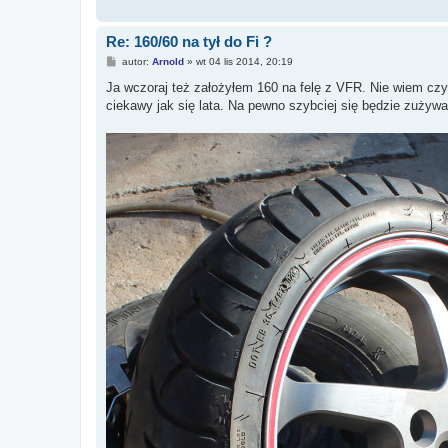
Re: 160/60 na tył do Fi ?
P
autor:
Arnold
»
wt 04 lis 2014, 20:19
o
s
Ja wczoraj też założyłem 160 na felę z VFR. Nie wiem czy
t
ciekawy jak się lata. Na pewno szybciej się będzie zużyw