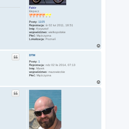
i
ę
z
Fakir
A
klepacz
r
n
o
Posty:
1105
l
Rejestracja:
śr 02 lut 2011, 18:51
d
Imię:
Krzysztof
województwo:
wielkopolskie
Płeć:
Mężczyzna
Lokalizacja:
Poznań
N
a
g
DTM
ó
r
Posty:
1
Rejestracja:
ndz 02 lis 2014, 07:13
ę
Imię:
Marek
województwo:
mazowieckie
Płeć:
Mężczyzna
N
a
g
ó
r
ę