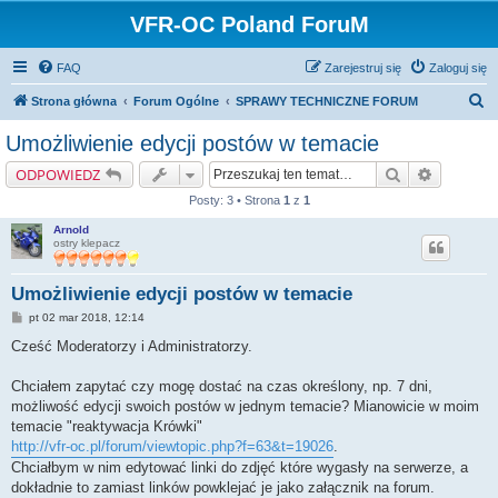
VFR-OC Poland ForuM
FAQ
Zarejestruj się
Zaloguj się
S
Strona główna
Forum Ogólne
SPRAWY TECHNICZNE FORUM
z
Umożliwienie edycji postów w temacie
u
Szukaj
Wyszukiw
ODPOWIEDZ
k
Posty: 3 • Strona
1
z
1
a
Arnold
j
ostry klepacz
Umożliwienie edycji postów w temacie
P
pt 02 mar 2018, 12:14
o
s
Cześć Moderatorzy i Administratorzy.
t
Chciałem zapytać czy mogę dostać na czas określony, np. 7 dni,
możliwość edycji swoich postów w jednym temacie? Mianowicie w moim
temacie "reaktywacja Krówki"
http://vfr-oc.pl/forum/viewtopic.php?f=63&t=19026
.
Chciałbym w nim edytować linki do zdjęć które wygasły na serwerze, a
dokładnie to zamiast linków powklejać je jako załącznik na forum.