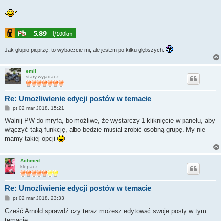
Jak głupio pieprzę, to wybaczcie mi, ale jestem po kilku głębszych.
emil
stary wyjadacz
Re: Umożliwienie edycji postów w temacie
P
pt 02 mar 2018, 15:21
o
s
Walnij PW do mryfa, bo możliwe, że wystarczy 1 kliknięcie w panelu, aby
t
włączyć taką funkcję, albo będzie musiał zrobić osobną grupę. My nie
mamy takiej opcji
Achmed
klepacz
Re: Umożliwienie edycji postów w temacie
P
pt 02 mar 2018, 23:33
o
s
Cześć Arnold sprawdź czy teraz możesz edytować swoje posty w tym
t
temacie.