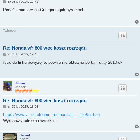
P
śr 05 lut 2025, 17:43
o
s
Podeślij namiary na Grzegorza jak byś mógł
t
Twiscop
Re: Honda vfr 800 vtec koszt rozrządu
P
śr 05 lut 2025, 17:45
o
s
A co do linku powyzej to pewnie nie aktualne bo tam daty 2010rok
t
diimon
klepacz
Re: Honda vfr 800 vtec koszt rozrządu
P
śr 05 lut 2025, 18:03
o
s
https://www.vfr-oc.pl/forum/memberlist. ... file&u=836
t
Wystarczy odrobina wysiłku...
decent
pisarz