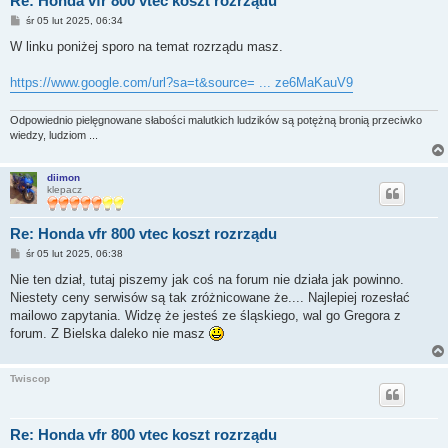
Re: Honda vfr 800 vtec koszt rozrządu
P
śr 05 lut 2025, 06:34
o
s
W linku poniżej sporo na temat rozrządu masz.
t
https://www.google.com/url?sa=t&source= ... ze6MaKauV9
Odpowiednio pielęgnowane słabości malutkich ludzików są potężną bronią przeciwko
wiedzy, ludziom ...
diimon
klepacz
Re: Honda vfr 800 vtec koszt rozrządu
P
śr 05 lut 2025, 06:38
o
s
Nie ten dział, tutaj piszemy jak coś na forum nie działa jak powinno.
t
Niestety ceny serwisów są tak zróżnicowane że.... Najlepiej rozesłać
mailowo zapytania. Widzę że jesteś ze śląskiego, wal go Gregora z
forum. Z Bielska daleko nie masz
Twiscop
Re: Honda vfr 800 vtec koszt rozrządu