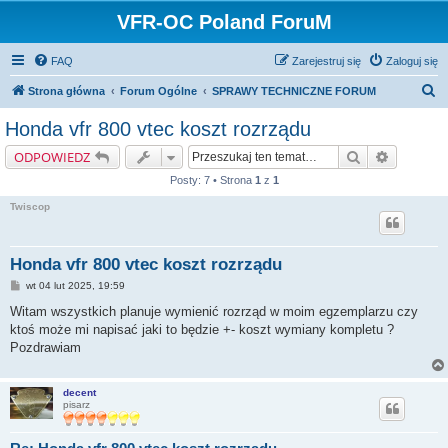
VFR-OC Poland ForuM
FAQ
Zarejestruj się
Zaloguj się
S
Strona główna
Forum Ogólne
SPRAWY TECHNICZNE FORUM
z
Honda vfr 800 vtec koszt rozrządu
u
Szukaj
Wyszukiw
ODPOWIEDZ
k
Posty: 7 • Strona
1
z
1
a
Twiscop
j
Honda vfr 800 vtec koszt rozrządu
P
wt 04 lut 2025, 19:59
o
s
Witam wszystkich planuje wymienić rozrząd w moim egzemplarzu czy
t
ktoś może mi napisać jaki to będzie +- koszt wymiany kompletu ?
Pozdrawiam
decent
pisarz