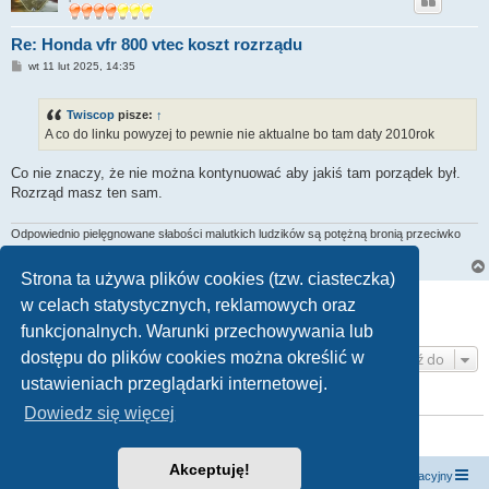
Re: Honda vfr 800 vtec koszt rozrządu
P
wt 11 lut 2025, 14:35
o
s
t
Twiscop
pisze:
↑
A co do linku powyzej to pewnie nie aktualne bo tam daty 2010rok
Co nie znaczy, że nie można kontynuować aby jakiś tam porządek był.
Rozrząd masz ten sam.
Odpowiednio pielęgnowane słabości malutkich ludzików są potężną bronią przeciwko
wiedzy, ludziom ...
Strona ta używa plików cookies (tzw. ciasteczka)
ODPOWIEDZ
w celach statystycznych, reklamowych oraz
Posty: 7 • Strona
1
z
1
funkcjonalnych. Warunki przechowywania lub
dostępu do plików cookies można określić w
Przejdź do
ustawieniach przeglądarki internetowej.
KTO JEST ONLINE
Dowiedz się więcej
Użytkownicy przeglądający to forum: Obecnie na forum nie ma żadnego
zarejestrowanego użytkownika i 3 gości
Akceptuję!
Strona główna
Kontakt z nami
Zespół administracyjny