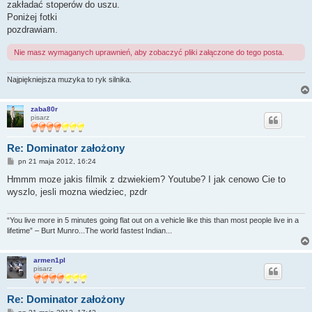
zakładać stoperów do uszu.
Poniżej fotki
pozdrawiam.
Nie masz wymaganych uprawnień, aby zobaczyć pliki załączone do tego posta.
Najpiękniejsza muzyka to ryk silnika.
zaba80r
pisarz
Re: Dominator założony
P
pn 21 maja 2012, 16:24
o
s
Hmmm moze jakis filmik z dzwiekiem? Youtube? I jak cenowo Cie to
t
wyszlo, jesli mozna wiedziec, pzdr
“You live more in 5 minutes going flat out on a vehicle like this than most people live in a
lifetime” – Burt Munro...The world fastest Indian...
armen1pl
pisarz
Re: Dominator założony
P