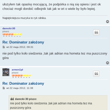
ułożyłem tak opaskę mocującą, że podpórka o nią się opiera i jest ok
chociaż mogli dorobić odbojnik tak jak w ori o wiele by było lepiej.
Najpiękniejsza muzyka to ryk silnika.
darecki-30
pisarz
Re: Dominator założony
P
wt 22 maja 2012, 09:31
o
s
nie pod tylko koło siedzenia ,tak jak adrian ma horneta tez ma puszczony
t
góra
armen1pl
pisarz
Re: Dominator założony
P
wt 22 maja 2012, 11:38
o
s
t
darecki-30 pisze:
nie pod tylko koło siedzenia ,tak jak adrian ma horneta tez ma
puszczony góra