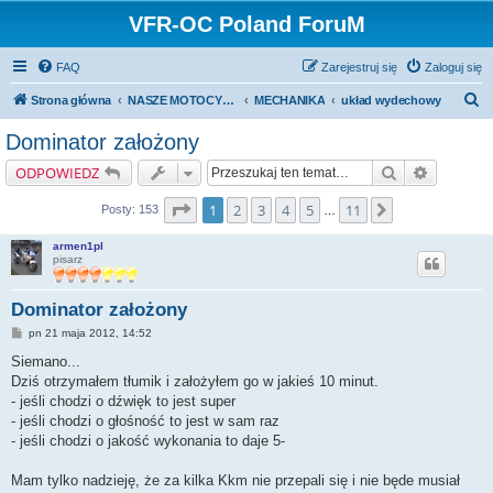
VFR-OC Poland ForuM
FAQ
Zarejestruj się
Zaloguj się
S
Strona główna
NASZE MOTOCYKLE
MECHANIKA
układ wydechowy
z
Dominator założony
u
Szukaj
Wyszukiw
ODPOWIEDZ
k
a
Strona
1
z
11
1
2
3
4
5
11
Następna
Posty: 153
…
j
armen1pl
pisarz
Dominator założony
P
pn 21 maja 2012, 14:52
o
s
Siemano...
t
Dziś otrzymałem tłumik i założyłem go w jakieś 10 minut.
- jeśli chodzi o dźwięk to jest super
- jeśli chodzi o głośność to jest w sam raz
- jeśli chodzi o jakość wykonania to daje 5-
Mam tylko nadzieję, że za kilka Kkm nie przepali się i nie będe musiał