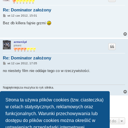
Re: Dominator założony
P
wt 12 cze 2012, 15:01
o
s
Bez db killera fajnie grzmi
t
armen1pl
pisarz
Re: Dominator założony
P
wt 12 cze 2012, 17:05
o
s
no niestety film nie oddaje tego co w rzeczywistości.
t
Najpiękniejsza muzyka to ryk silnika.
Strona ta używa plików cookies (tzw. ciasteczka)
ODPOWIEDZ
w celach statystycznych, reklamowych oraz
Strona
1
z
11
1
2
3
4
5
11
Następna
Posty: 153
…
funkcjonalnych. Warunki przechowywania lub
dostępu do plików cookies można określić w
Przejdź do
ustawieniach przeglądarki internetowej.