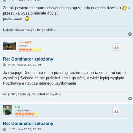
pn 21 maja 2012, 17:42
o
s
Że tak powiem nie mam odpowiedniego sprzętu do nagrania dzwieku
z
t
przesylką wyszlo niecale 450 zł.
pozdrawiam
Najpiękniejsza muzyka to ryk silnika.
adrian76
pisarz
Re: Dominator założony
P
pn 21 maja 2012, 22:19
o
s
Ja swojego Dominatora mam już drugi sezon i jak na razie nic mi się nie
t
wypaliło:) Szkoda że nie puściłeś sobie go górą, o wiele lepiej wygląda.
Pozdrawiam i życzę udanego użytkowania
nie jeździj szybciej, niż potrafisz myśleć/
kiki
ostry klepacz
Re: Dominator założony
P
pn 21 maja 2012, 23:22
o