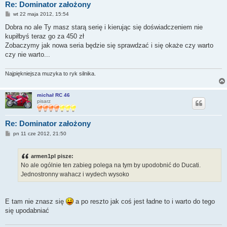
Re: Dominator założony
P
wt 22 maja 2012, 15:54
o
s
Dobra no ale Ty masz starą serię i kierując się doświadczeniem nie
t
kupiłbyś teraz go za 450 zł
Zobaczymy jak nowa seria będzie się sprawdzać i się okaże czy warto
czy nie warto...
Najpiękniejsza muzyka to ryk silnika.
michał RC 46
pisarz
Re: Dominator założony
P
pn 11 cze 2012, 21:50
o
s
t
armen1pl pisze:
No ale ogólnie ten zabieg polega na tym by upodobnić do Ducati.
Jednostronny wahacz i wydech wysoko
E tam nie znasz się
a po reszto jak coś jest ładne to i warto do tego
się upodabniać