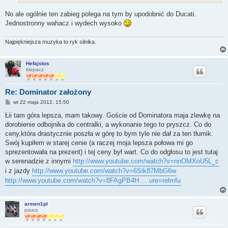
No ale ogólnie ten zabieg polega na tym by upodobnić do Ducati.
Jednostronny wahacz i wydech wysoko
Najpiękniejsza muzyka to ryk silnika.
Hefajstos
klepacz
Re: Dominator założony
P
wt 22 maja 2012, 15:50
o
s
Łii tam góra lepsza, mam takowy. Goście od Dominatora maja zlewkę na
t
dorobienie odbojnika do centralki, a wykonanie tego to pryszcz. Co do
ceny,która drastycznie poszła w górę to bym tyle nie dał za ten tłumik.
Swój kupiłem w starej cenie (a raczej moja lepsza połowa mi go
sprezentowała na prezent) i tej ceny był wart. Co do odgłosu to jest tutaj
w serenadzie z innymi
http://www.youtube.com/watch?v=nnOMXoU5L_c
i z jazdy
http://www.youtube.com/watch?v=6Sik87MbG6w
http://www.youtube.com/watch?v=8FAgPB4H ... ure=relmfu
armen1pl
pisarz