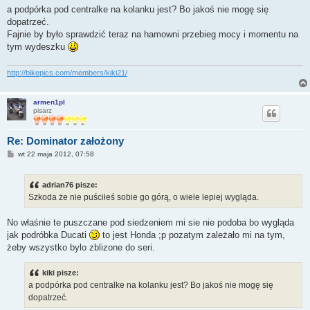
s
a podpórka pod centralke na kolanku jest? Bo jakoś nie mogę się
t
dopatrzeć.
Fajnie by było sprawdzić teraz na hamowni przebieg mocy i momentu na
tym wydeszku
http://bikepics.com/members/kiki21/
armen1pl
pisarz
Re: Dominator założony
P
wt 22 maja 2012, 07:58
o
s
t
adrian76 pisze:
Szkoda że nie puściłeś sobie go górą, o wiele lepiej wygląda.
No właśnie te puszczane pod siedzeniem mi sie nie podoba bo wygląda
jak podróbka Ducati
to jest Honda ;p pozatym zależało mi na tym,
żeby wszystko bylo zblizone do seri.
kiki pisze:
a podpórka pod centralke na kolanku jest? Bo jakoś nie mogę się
dopatrzeć.