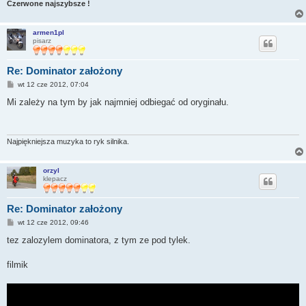
Czerwone najszybsze !
armen1pl
pisarz
Re: Dominator założony
P
wt 12 cze 2012, 07:04
o
s
Mi zależy na tym by jak najmniej odbiegać od oryginału.
t
Najpiękniejsza muzyka to ryk silnika.
orzyl
klepacz
Re: Dominator założony
P
wt 12 cze 2012, 09:46
o
s
tez zalozylem dominatora, z tym ze pod tylek.
t
filmik