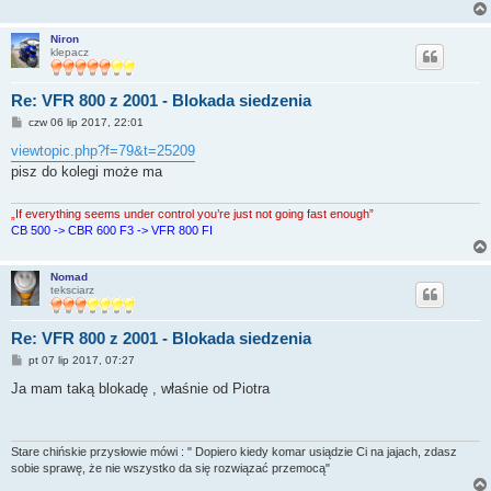
Niron
klepacz
Re: VFR 800 z 2001 - Blokada siedzenia
P
czw 06 lip 2017, 22:01
o
s
viewtopic.php?f=79&t=25209
t
pisz do kolegi może ma
„If everything seems under control you’re just not going fast enough”
CB 500 -> CBR 600 F3 -> VFR 800 FI
Nomad
teksciarz
Re: VFR 800 z 2001 - Blokada siedzenia
P
pt 07 lip 2017, 07:27
o
s
Ja mam taką blokadę , właśnie od Piotra
t
Stare chińskie przysłowie mówi : " Dopiero kiedy komar usiądzie Ci na jajach, zdasz
sobie sprawę, że nie wszystko da się rozwiązać przemocą"