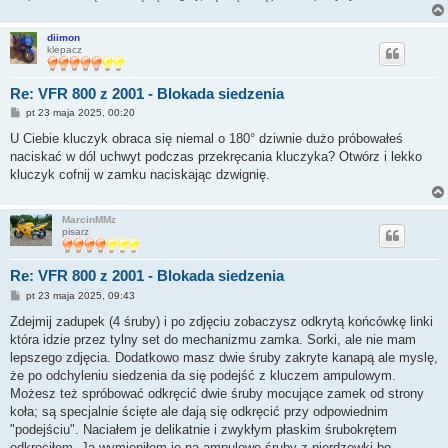
diimon
klepacz
Re: VFR 800 z 2001 - Blokada siedzenia
P
pt 23 maja 2025, 00:20
o
s
U Ciebie kluczyk obraca się niemal o 180° dziwnie dużo próbowałeś
t
naciskać w dól uchwyt podczas przekręcania kluczyka? Otwórz i lekko
kluczyk cofnij w zamku naciskając dzwignię.
MarcinMMz
pisarz
Re: VFR 800 z 2001 - Blokada siedzenia
P
pt 23 maja 2025, 09:43
o
s
Zdejmij zadupek (4 śruby) i po zdjęciu zobaczysz odkrytą końcówkę linki
t
która idzie przez tylny set do mechanizmu zamka. Sorki, ale nie mam
lepszego zdjęcia. Dodatkowo masz dwie śruby zakryte kanapą ale myslę,
że po odchyleniu siedzenia da się podejść z kluczem ampulowym.
Możesz też spróbować odkręcić dwie śruby mocujące zamek od strony
koła; są specjalnie ścięte ale dają się odkręcić przy odpowiednim
"podejściu". Naciałem je delikatnie i zwykłym płaskim śrubokrętem
odkręciłem. Ja wymieniłem je na ampulowe śruby z nierdzewki bo