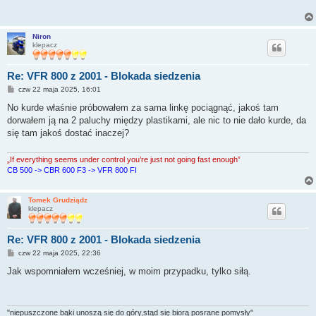
Niron
klepacz
Re: VFR 800 z 2001 - Blokada siedzenia
P
czw 22 maja 2025, 16:01
o
s
No kurde właśnie próbowałem za sama linkę pociągnąć, jakoś tam
t
dorwałem ją na 2 paluchy między plastikami, ale nic to nie dało kurde, da
się tam jakoś dostać inaczej?
„If everything seems under control you’re just not going fast enough”
CB 500 -> CBR 600 F3 -> VFR 800 FI
Tomek Grudziądz
klepacz
Re: VFR 800 z 2001 - Blokada siedzenia
P
czw 22 maja 2025, 22:36
o
s
Jak wspomniałem wcześniej, w moim przypadku, tylko siłą.
t
"niepuszczone bąki unoszą się do góry,stąd się biorą posrane pomysły"