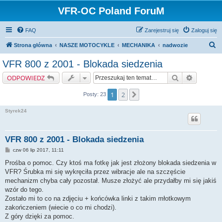
VFR-OC Poland ForuM
FAQ
Zarejestruj się
Zaloguj się
S
Strona główna
NASZE MOTOCYKLE
MECHANIKA
nadwozie
z
VFR 800 z 2001 - Blokada siedzenia
u
Szukaj
Wyszukiw
ODPOWIEDZ
k
a
1
2
Następna
Posty: 23
j
Styrek24
VFR 800 z 2001 - Blokada siedzenia
P
czw 06 lip 2017, 11:11
o
s
Prośba o pomoc. Czy ktoś ma fotkę jak jest złożony blokada siedzenia w
t
VFR? Śrubka mi się wykręciła przez wibracje ale na szczęście
mechanizm chyba cały pozostał. Musze złożyć ale przydałby mi się jakiś
wzór do tego.
Zostało mi to co na zdjęciu + końcówka linki z takim młotkowym
zakończeniem (wiecie o co mi chodzi).
Z góry dzięki za pomoc.