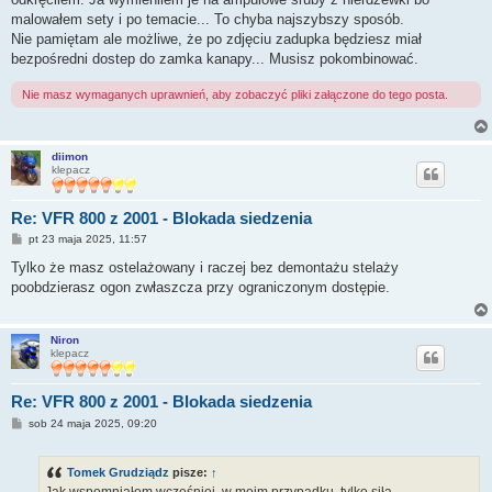
malowałem sety i po temacie... To chyba najszybszy sposób.
Nie pamiętam ale możliwe, że po zdjęciu zadupka będziesz miał
bezpośredni dostep do zamka kanapy... Musisz pokombinować.
Nie masz wymaganych uprawnień, aby zobaczyć pliki załączone do tego posta.
diimon
klepacz
Re: VFR 800 z 2001 - Blokada siedzenia
P
pt 23 maja 2025, 11:57
o
s
Tylko że masz ostelażowany i raczej bez demontażu stelaży
t
poobdzierasz ogon zwłaszcza przy ograniczonym dostępie.
Niron
klepacz
Re: VFR 800 z 2001 - Blokada siedzenia
P
sob 24 maja 2025, 09:20
o
s
t
Tomek Grudziądz
pisze:
↑