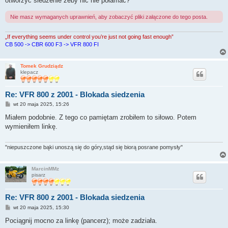
otworzyć siedzenie żeby nic nie połamać?
Nie masz wymaganych uprawnień, aby zobaczyć pliki załączone do tego posta.
„If everything seems under control you’re just not going fast enough”
CB 500 -> CBR 600 F3 -> VFR 800 FI
Tomek Grudziądz
klepacz
Re: VFR 800 z 2001 - Blokada siedzenia
P
wt 20 maja 2025, 15:26
o
s
Miałem podobnie. Z tego co pamiętam zrobiłem to siłowo. Potem
t
wymieniłem linkę.
"niepuszczone bąki unoszą się do góry,stąd się biorą posrane pomysły"
MarcinMMz
pisarz
Re: VFR 800 z 2001 - Blokada siedzenia
P
wt 20 maja 2025, 15:30
o
s
Pociągnij mocno za linkę (pancerz); może zadziała.
t