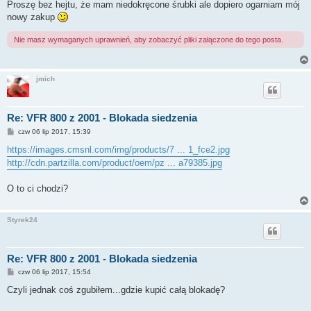
Proszę bez hejtu, że mam niedokręcone śrubki ale dopiero ogarniam mój
nowy zakup
Nie masz wymaganych uprawnień, aby zobaczyć pliki załączone do tego posta.
jmich
Re: VFR 800 z 2001 - Blokada siedzenia
P
czw 06 lip 2017, 15:39
o
s
https://images.cmsnl.com/img/products/7 ... 1_fce2.jpg
t
http://cdn.partzilla.com/product/oem/pz ... a79385.jpg
O to ci chodzi?
Styrek24
Re: VFR 800 z 2001 - Blokada siedzenia
P
czw 06 lip 2017, 15:54
o
s
Czyli jednak coś zgubiłem...gdzie kupić całą blokadę?
t