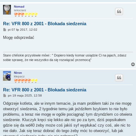
Nomad
teksciarz
Re: VFR 800 z 2001 - Blokada siedzenia
P
pt 07 lip 2017, 12:02
o
s
Mogę odsprzedać
t
Stare chińskie przysłowie mówi : " Dopiero kiedy komar usiądzie Ci na jajach, zdasz
sobie sprawę, że nie wszystko da się rozwiązać przemocą"
Niron
klepacz
Re: VFR 800 z 2001 - Blokada siedzenia
P
pn 19 maja 2025, 12:58
o
s
Odgrzeje kotleta, ale w innym temacie, ja mam problem taki że nie mogę
t
otworzyć siedzenia, 2 tygodnie temu jak jeździłem bzykiem to nie było
problemu, a teraz nie mogę w ogóle pociągnąć tym dzyndzlem co otwiera
siedzenie. Kluczyk kręci się lekko ale nic po za tym, dziś popsikałem
gdzie się da wd40 żeby może coś jakiś syf wypłukać czy coś, ale nic to
nie dało. Jak się teraz dobrać do tego żeby móc to otworzyć, lub jak