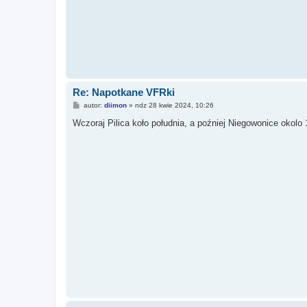
Re: Napotkane VFRki
P
autor:
diimon
»
ndz 28 kwie 2024, 10:26
o
s
Wczoraj Pilica koło południa, a poźniej Niegowonice okolo
t