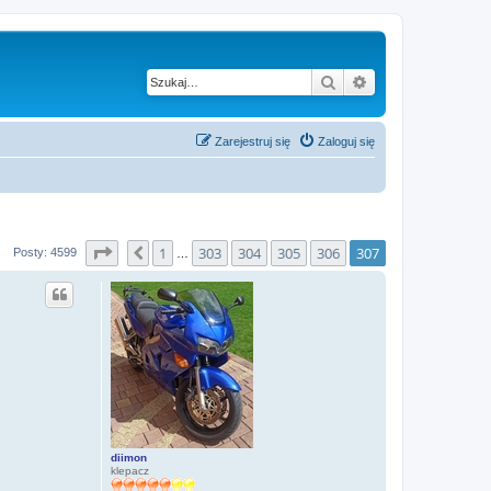
Szukaj
Wyszukiwanie za
Zarejestruj się
Zaloguj się
Strona
307
z
307
1
303
304
305
306
307
Poprzednia
Posty: 4599
…
diimon
klepacz