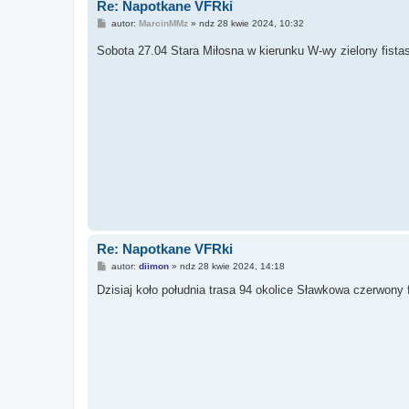
Re: Napotkane VFRki
P
autor:
MarcinMMz
»
ndz 28 kwie 2024, 10:32
o
s
Sobota 27.04 Stara Miłosna w kierunku W-wy zielony fistas
t
Re: Napotkane VFRki
P
autor:
diimon
»
ndz 28 kwie 2024, 14:18
o
s
Dzisiaj koło południa trasa 94 okolice Sławkowa czerwon
t