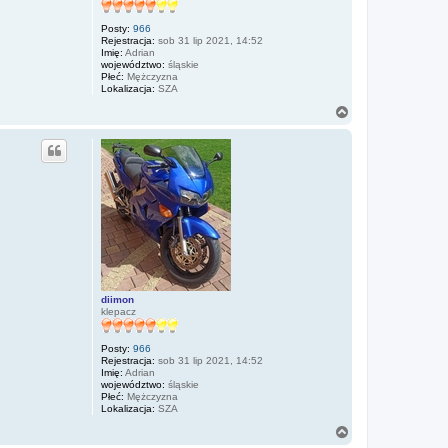
Posty:
966
Rejestracja:
sob 31 lip 2021, 14:52
Imię:
Adrian
województwo:
śląskie
Płeć:
Mężczyzna
Lokalizacja:
SZA
N
a
g
ó
r
ę
diimon
klepacz
Posty:
966
Rejestracja:
sob 31 lip 2021, 14:52
Imię:
Adrian
województwo:
śląskie
Płeć:
Mężczyzna
Lokalizacja:
SZA
N
a