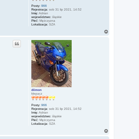
Posty:
966
Rejestracja:
sob 31 lip 2021, 14:52
Imię:
Adrian
województwo:
śląskie
Płeć:
Mężczyzna
Lokalizacja:
SZA
N
a
g
ó
r
ę
diimon
klepacz
Posty:
966
Rejestracja:
sob 31 lip 2021, 14:52
Imię:
Adrian
województwo:
śląskie
Płeć:
Mężczyzna
Lokalizacja:
SZA
N
a