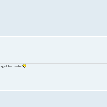
w ryja lub w mordkę