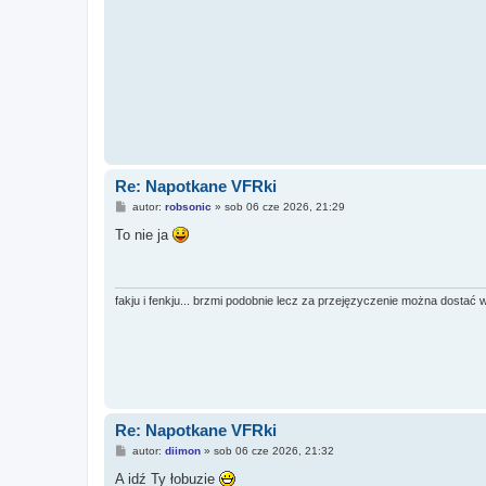
Re: Napotkane VFRki
P
autor:
robsonic
»
sob 06 cze 2026, 21:29
o
s
To nie ja
t
fakju i fenkju... brzmi podobnie lecz za przejęzyczenie można dostać 
Re: Napotkane VFRki
P
autor:
diimon
»
sob 06 cze 2026, 21:32
o
s
A idź Ty łobuzie