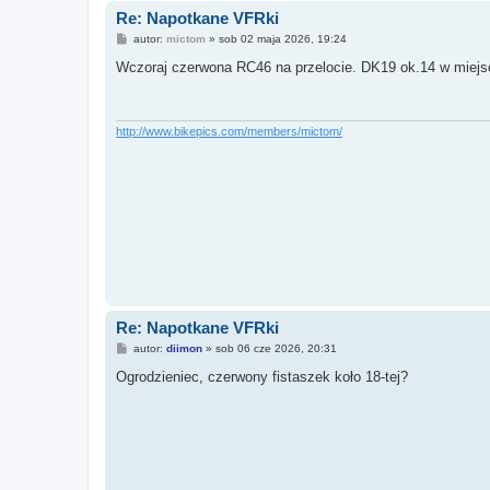
Re: Napotkane VFRki
P
autor:
mictom
»
sob 02 maja 2026, 19:24
o
s
Wczoraj czerwona RC46 na przelocie. DK19 ok.14 w miejs
t
http://www.bikepics.com/members/mictom/
Re: Napotkane VFRki
P
autor:
diimon
»
sob 06 cze 2026, 20:31
o
s
Ogrodzieniec, czerwony fistaszek koło 18-tej?
t