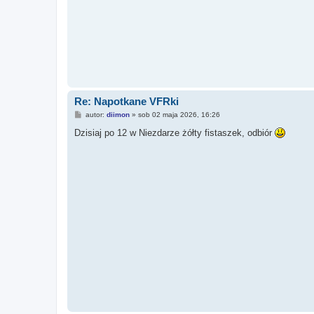
Re: Napotkane VFRki
P
autor:
diimon
»
sob 02 maja 2026, 16:26
o
s
Dzisiaj po 12 w Niezdarze żółty fistaszek, odbiór
t