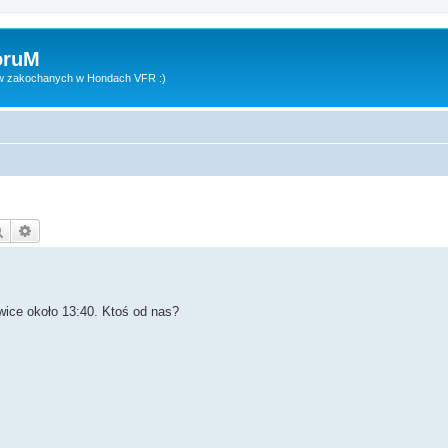
oruM
ów zakochanych w Hondach VFR :)
Szukaj
Wyszukiwanie zaawansowane
wice około 13:40. Ktoś od nas?