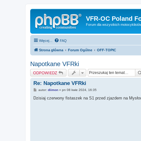
VFR-OC Poland F
Forum dla wszystkich motocyklist
Więcej…
FAQ
Strona główna
Forum Ogólne
OFF-TOPIC
Napotkane VFRki
ODPOWIEDZ
Re: Napotkane VFRki
P
autor:
diimon
»
pn 08 kwie 2024, 16:35
o
s
Dzisiaj czerwony fistaszek na S1 przed zjazdem na Mysło
t