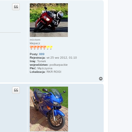
g
ó
r
ę
mictom
klepacz
Posty:
889
Rejestracja:
wt 25 wrz 2012, 01:10
Imię:
Tomek
województwo:
podkarpackie
Płeć:
Mężczyzna
Lokalizacja:
RKR ROGI
N
a
g
ó
r
ę