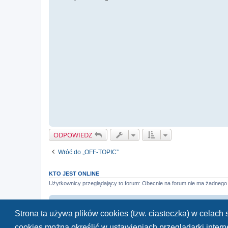
t
ODPOWIEDZ
Wróć do „OFF-TOPIC”
KTO JEST ONLINE
Użytkownicy przeglądający to forum: Obecnie na forum nie ma żadnego 
Strona główna
Strona ta używa plików cookies (tzw. ciasteczka) w celac
cookies można określić w ustawieniach przeglądarki inter