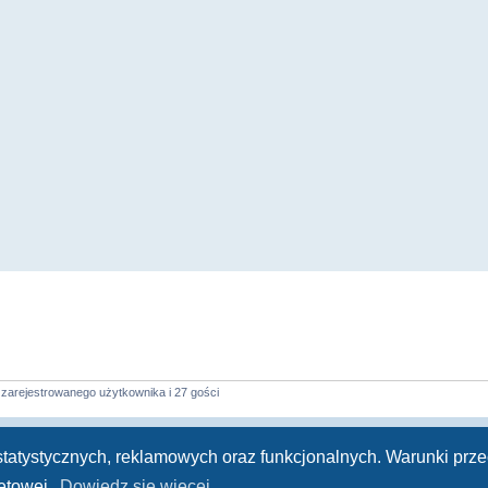
zarejestrowanego użytkownika i 27 gości
Kontakt z nami
Zespół admi
h statystycznych, reklamowych oraz funkcjonalnych. Warunki pr
Technologię dostarcza
phpBB
® Forum Software © phpBB Limited
Polski pakiet językowy dostarcza
phpBB.pl
netowej.
Dowiedz się więcej