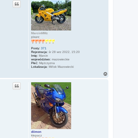
g
ó
r
ę
MarcinMMz
pisarz
Posty:
371
Rejestracja:
śr 28 wrz 2022, 15:20
Imię:
Marcin
województwo:
mazowieckie
Płeć:
Mężczyzna
Lokalizacja:
Mińsk Mazowiecki
N
a
g
ó
r
ę
diimon
klepacz