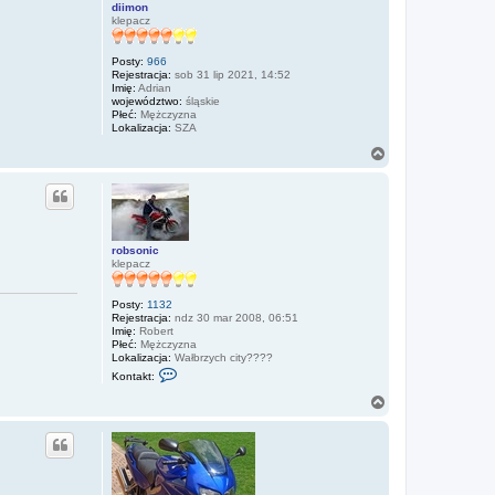
diimon
klepacz
Posty:
966
Rejestracja:
sob 31 lip 2021, 14:52
Imię:
Adrian
województwo:
śląskie
Płeć:
Mężczyzna
Lokalizacja:
SZA
N
a
g
ó
r
ę
robsonic
klepacz
Posty:
1132
Rejestracja:
ndz 30 mar 2008, 06:51
Imię:
Robert
Płeć:
Mężczyzna
Lokalizacja:
Wałbrzych city????
S
Kontakt:
k
o
N
n
a
t
g
a
ó
k
r
t
u
ę
j