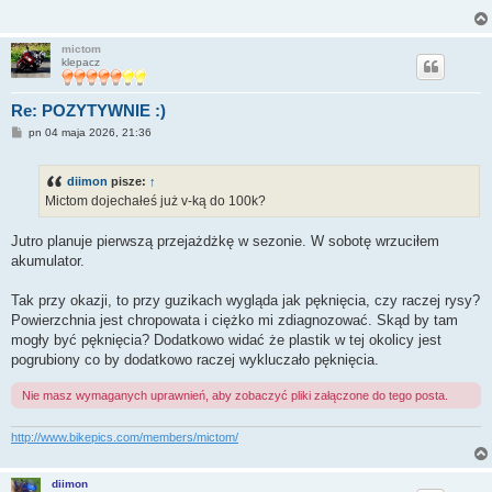
mictom
klepacz
Re: POZYTYWNIE :)
P
pn 04 maja 2026, 21:36
o
s
t
diimon
pisze:
↑
Mictom dojechałeś już v-ką do 100k?
Jutro planuje pierwszą przejażdżkę w sezonie. W sobotę wrzuciłem
akumulator.
Tak przy okazji, to przy guzikach wygląda jak pęknięcia, czy raczej rysy?
Powierzchnia jest chropowata i ciężko mi zdiagnozować. Skąd by tam
mogły być pęknięcia? Dodatkowo widać że plastik w tej okolicy jest
pogrubiony co by dodatkowo raczej wykluczało pęknięcia.
Nie masz wymaganych uprawnień, aby zobaczyć pliki załączone do tego posta.
http://www.bikepics.com/members/mictom/
diimon