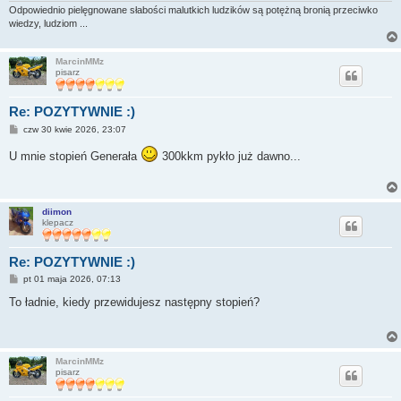
Odpowiednio pielęgnowane słabości malutkich ludzików są potężną bronią przeciwko
wiedzy, ludziom ...
MarcinMMz
pisarz
Re: POZYTYWNIE :)
P
czw 30 kwie 2026, 23:07
o
s
U mnie stopień Generała
300kkm pykło już dawno...
t
diimon
klepacz
Re: POZYTYWNIE :)
P
pt 01 maja 2026, 07:13
o
s
To ładnie, kiedy przewidujesz następny stopień?
t
MarcinMMz
pisarz