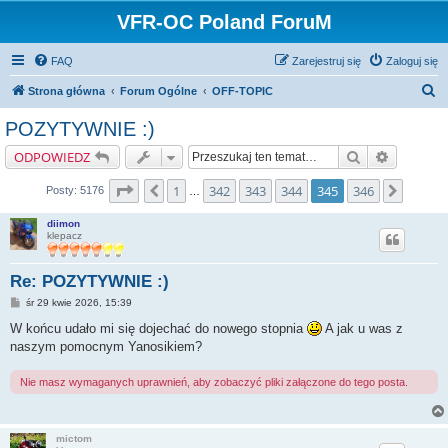
VFR-OC Poland ForuM
FAQ
Zarejestruj się
Zaloguj się
S
Strona główna
Forum Ogólne
OFF-TOPIC
z
POZYTYWNIE :)
u
Szukaj
Wyszukiw
ODPOWIEDZ
k
a
Strona
345
z
346
1
342
343
344
345
346
Poprzednia
Nastę
Posty: 5176
…
j
diimon
klepacz
Re: POZYTYWNIE :)
P
śr 29 kwie 2026, 15:39
o
s
W końcu udało mi się dojechać do nowego stopnia
A jak u was z
t
naszym pomocnym Yanosikiem?
Nie masz wymaganych uprawnień, aby zobaczyć pliki załączone do tego posta.
mictom