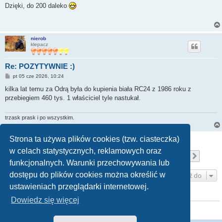
s
Dzięki, do 200 daleko
t
nierob
klepacz
Re: POZYTYWNIE :)
P
pt 05 cze 2026, 10:24
o
s
kilka lat temu za Odrą była do kupienia biała RC24 z 1986 roku z
t
przebiegiem 460 tys. 1 właściciel tyle nastukał.
trzask prask i po wszystkim.
Strona ta używa plików cookies (tzw. ciasteczka)
ODPOWIEDZ
w celach statystycznych, reklamowych oraz
Strona
345
z
346
1
342
343
344
345
346
Poprzednia
Nastę
Posty: 5176
…
funkcjonalnych. Warunki przechowywania lub
dostępu do plików cookies można określić w
Przejdź do
ustawieniach przeglądarki internetowej.
KTO JEST ONLINE
Dowiedz się więcej
Użytkownicy przeglądający to forum: Obecnie na forum nie ma żadnego
zarejestrowanego użytkownika i 17 gości