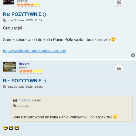
klepacz
Re: POZYTYWNIE :)
P
czw 30 kwie 2026, 11:59
o
s
Gratulacje!
t
Som kuchorz wpod do kotła Panie Pułkowniku, bo szpek żroł
http://www.bikepics.com/members/mictom/
decent
pisarz
Re: POZYTYWNIE :)
P
czw 30 kwie 2026, 15:03
o
s
t
mictom
pisze:
↑
Gratulacje!
Som kuchorz wpod do kotła Panie Pułkowniku, bo szpek żroł