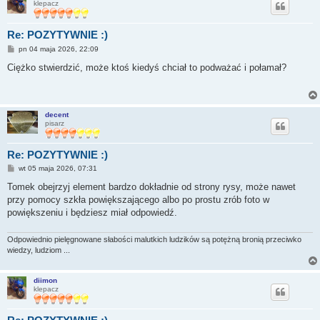
klepacz
Re: POZYTYWNIE :)
P
pn 04 maja 2026, 22:09
o
s
Ciężko stwierdzić, może ktoś kiedyś chciał to podważać i połamał?
t
decent
pisarz
Re: POZYTYWNIE :)
P
wt 05 maja 2026, 07:31
o
s
Tomek obejrzyj element bardzo dokładnie od strony rysy, może nawet
t
przy pomocy szkła powiększającego albo po prostu zrób foto w
powiększeniu i będziesz miał odpowiedź.
Odpowiednio pielęgnowane słabości malutkich ludzików są potężną bronią przeciwko
wiedzy, ludziom ...
diimon
klepacz