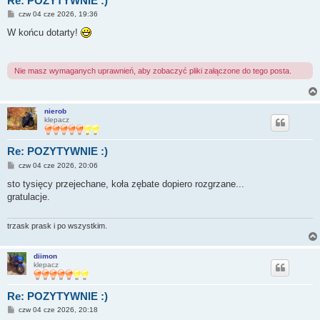
Re: POZYTYWNIE :)
P
czw 04 cze 2026, 19:36
o
s
W końcu dotarty!
t
Nie masz wymaganych uprawnień, aby zobaczyć pliki załączone do tego posta.
nierob
klepacz
Re: POZYTYWNIE :)
P
czw 04 cze 2026, 20:06
o
s
sto tysięcy przejechane, koła zębate dopiero rozgrzane...
t
gratulacje.
trzask prask i po wszystkim.
diimon
klepacz
Re: POZYTYWNIE :)
P
czw 04 cze 2026, 20:18
o