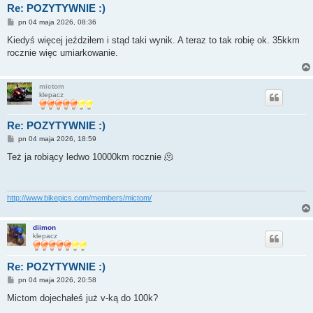
Re: POZYTYWNIE :)
P
pn 04 maja 2026, 08:36
o
s
Kiedyś więcej jeździłem i stąd taki wynik. A teraz to tak robię ok. 35kkm
t
rocznie więc umiarkowanie.
mictom
klepacz
Re: POZYTYWNIE :)
P
pn 04 maja 2026, 18:59
o
s
Też ja robiący ledwo 10000km rocznie 🫠
t
http://www.bikepics.com/members/mictom/
diimon
klepacz
Re: POZYTYWNIE :)
P
pn 04 maja 2026, 20:58
o
s
Mictom dojechałeś już v-ką do 100k?
t