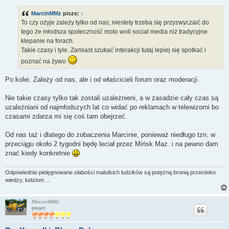
s
t
MarcinMMz
pisze:
↑
To czy ożyje zależy tylko od nas; niestety trzeba się przyzwyczaić do
tego że młodsza społeczność moto woli social media niż tradycyjne
klepanie na forach.
Takie czasy i tyle. Zamiast szukać interakcji tutaj lepiej się spotkać i
poznać na żywo
Po kolei. Zależy od nas, ale i od właścicieli forum oraz moderacji.
Nie takie czasy tylko tak zostali uzależnieni, a w zasadzie cały czas są
uzależniani od najmłodszych lat co widać po reklamach w telewizorni bo
czasami zdarza mi się coś tam obejrzeć.
Od nas taż i dlatego do zobaczenia Marcinie, ponieważ niedługo tzn. w
przeciągu około 2 tygodni będę leciał przez Mińsk Maz. i na pewno dam
znać kiedy konkretnie
Odpowiednio pielęgnowane słabości malutkich ludzików są potężną bronią przeciwko
wiedzy, ludziom ...
MarcinMMz
pisarz