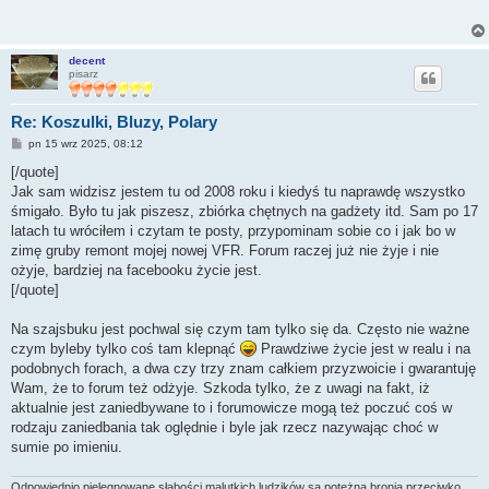
decent
pisarz
Re: Koszulki, Bluzy, Polary
P
pn 15 wrz 2025, 08:12
o
s
[/quote]
t
Jak sam widzisz jestem tu od 2008 roku i kiedyś tu naprawdę wszystko
śmigało. Było tu jak piszesz, zbiórka chętnych na gadżety itd. Sam po 17
latach tu wróciłem i czytam te posty, przypominam sobie co i jak bo w
zimę gruby remont mojej nowej VFR. Forum raczej już nie żyje i nie
ożyje, bardziej na facebooku życie jest.
[/quote]
Na szajsbuku jest pochwal się czym tam tylko się da. Często nie ważne
czym byleby tylko coś tam klepnąć
Prawdziwe życie jest w realu i na
podobnych forach, a dwa czy trzy znam całkiem przyzwoicie i gwarantuję
Wam, że to forum też odżyje. Szkoda tylko, że z uwagi na fakt, iż
aktualnie jest zaniedbywane to i forumowicze mogą też poczuć coś w
rodzaju zaniedbania tak oględnie i byle jak rzecz nazywając choć w
sumie po imieniu.
Odpowiednio pielęgnowane słabości malutkich ludzików są potężną bronią przeciwko