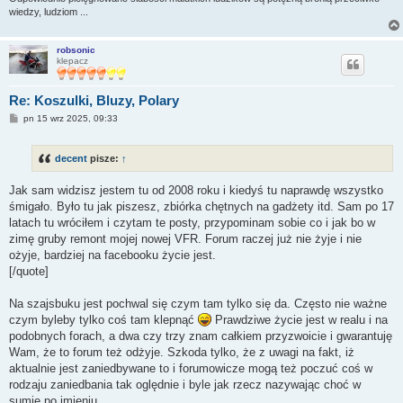
wiedzy, ludziom ...
robsonic
klepacz
Re: Koszulki, Bluzy, Polary
P
pn 15 wrz 2025, 09:33
o
s
t
decent
pisze:
↑
Jak sam widzisz jestem tu od 2008 roku i kiedyś tu naprawdę wszystko
śmigało. Było tu jak piszesz, zbiórka chętnych na gadżety itd. Sam po 17
latach tu wróciłem i czytam te posty, przypominam sobie co i jak bo w
zimę gruby remont mojej nowej VFR. Forum raczej już nie żyje i nie
ożyje, bardziej na facebooku życie jest.
[/quote]
Na szajsbuku jest pochwal się czym tam tylko się da. Często nie ważne
czym byleby tylko coś tam klepnąć
Prawdziwe życie jest w realu i na
podobnych forach, a dwa czy trzy znam całkiem przyzwoicie i gwarantuję
Wam, że to forum też odżyje. Szkoda tylko, że z uwagi na fakt, iż
aktualnie jest zaniedbywane to i forumowicze mogą też poczuć coś w
rodzaju zaniedbania tak oględnie i byle jak rzecz nazywając choć w
sumie po imieniu.