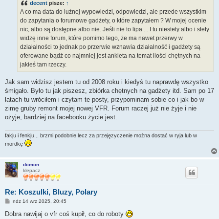
decent
pisze:
↑
A co ma data do luźnej wypowiedzi, odpowiedzi, ale przede wszystkim
do zapytania o forumowe gadżety, o które zapytałem ? W mojej ocenie
nic, albo są dostępne albo nie. Jeśli nie to lipa ... I tu niestety albo i stety
widzę inne forum, które pomimo tego, że ma nawet przerwy w
działalności to jednak po przerwie wznawia działalność i gadżety są
oferowane bądź co najmniej jest ankieta na temat ilości chętnych na
jakieś tam rzeczy.
Jak sam widzisz jestem tu od 2008 roku i kiedyś tu naprawdę wszystko
śmigało. Było tu jak piszesz, zbiórka chętnych na gadżety itd. Sam po 17
latach tu wróciłem i czytam te posty, przypominam sobie co i jak bo w
zimę gruby remont mojej nowej VFR. Forum raczej już nie żyje i nie
ożyje, bardziej na facebooku życie jest.
fakju i fenkju... brzmi podobnie lecz za przejęzyczenie można dostać w ryja lub w
mordkę
diimon
klepacz
Re: Koszulki, Bluzy, Polary
P
ndz 14 wrz 2025, 20:45
o
s
Dobra nawijaj o vfr coś kupił, co do roboty
t