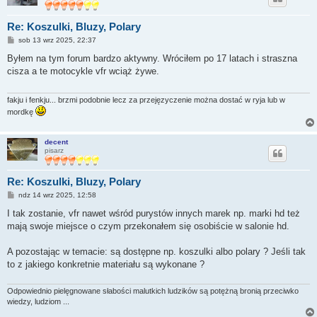
Re: Koszulki, Bluzy, Polary
P
sob 13 wrz 2025, 22:37
o
s
Byłem na tym forum bardzo aktywny. Wróciłem po 17 latach i straszna
t
cisza a te motocykle vfr wciąż żywe.
fakju i fenkju... brzmi podobnie lecz za przejęzyczenie można dostać w ryja lub w
mordkę
decent
pisarz
Re: Koszulki, Bluzy, Polary
P
ndz 14 wrz 2025, 12:58
o
s
I tak zostanie, vfr nawet wśród purystów innych marek np. marki hd też
t
mają swoje miejsce o czym przekonałem się osobiście w salonie hd.
A pozostając w temacie: są dostępne np. koszulki albo polary ? Jeśli tak
to z jakiego konkretnie materiału są wykonane ?
Odpowiednio pielęgnowane słabości malutkich ludzików są potężną bronią przeciwko
wiedzy, ludziom ...