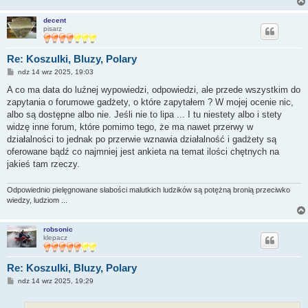
decent
pisarz
Re: Koszulki, Bluzy, Polary
P
ndz 14 wrz 2025, 19:03
o
s
A co ma data do luźnej wypowiedzi, odpowiedzi, ale przede wszystkim do
t
zapytania o forumowe gadżety, o które zapytałem ? W mojej ocenie nic,
albo są dostępne albo nie. Jeśli nie to lipa ... I tu niestety albo i stety
widzę inne forum, które pomimo tego, że ma nawet przerwy w
działalności to jednak po przerwie wznawia działalność i gadżety są
oferowane bądź co najmniej jest ankieta na temat ilości chętnych na
jakieś tam rzeczy.
Odpowiednio pielęgnowane słabości malutkich ludzików są potężną bronią przeciwko
wiedzy, ludziom ...
robsonic
klepacz
Re: Koszulki, Bluzy, Polary
P
ndz 14 wrz 2025, 19:29
o
s
t