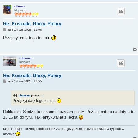
diimon
klepacz
Re: Koszulki, Bluzy, Polary
P
ndz 14 wrz 2025, 13:06
o
s
Przejrzyj daty tego tematu
t
robsonic
klepacz
Re: Koszulki, Bluzy, Polary
P
ndz 14 wrz 2025, 17:55
o
s
t
diimon
pisze:
↑
Przejrzyj daty tego tematu
Dokładnie. Siedzę tu czasami i czytam posty. Później patrzę na daty a to
15,16 lat do tyłu. Taki antykwariat z lekka
fakju i fenkju... brzmi podobnie lecz za przejęzyczenie można dostać w ryja lub w
mordkę