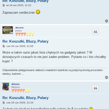
Re: Koszulki, Bluzy, Polary
P
wt 16 wrz 2025, 11:10
o
s
Zapraszam serdecznie
t
decent
pisarz
Re: Koszulki, Bluzy, Polary
P
czw 18 cze 2026, 21:05
o
s
Może w takim razie jakaś lista chętnych na gadgiety jakieś ? W
t
dzisiejszych czasach to nie jest żaden problem. Pytanie co i kto chciałby
kupić ?
Odpowiednio pielęgnowane słabości malutkich ludzików są potężną bronią przeciwko
wiedzy, ludziom ...
diimon
klepacz
Re: Koszulki, Bluzy, Polary
P
czw 18 cze 2026, 21:24
o
s
Ja bym się pisał na koszulkę/koszulki zależy ile $ za sztukę