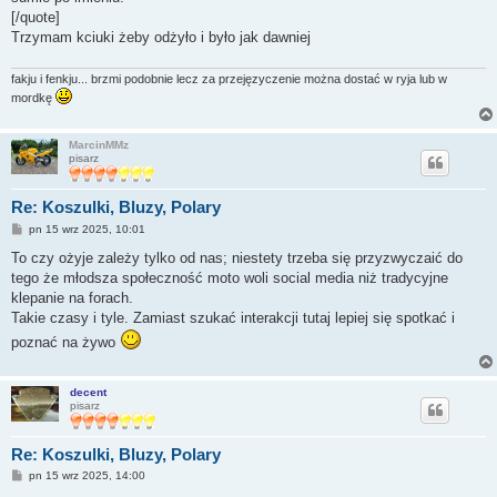
[/quote]
Trzymam kciuki żeby odżyło i było jak dawniej
fakju i fenkju... brzmi podobnie lecz za przejęzyczenie można dostać w ryja lub w
mordkę
MarcinMMz
pisarz
Re: Koszulki, Bluzy, Polary
P
pn 15 wrz 2025, 10:01
o
s
To czy ożyje zależy tylko od nas; niestety trzeba się przyzwyczaić do
t
tego że młodsza społeczność moto woli social media niż tradycyjne
klepanie na forach.
Takie czasy i tyle. Zamiast szukać interakcji tutaj lepiej się spotkać i
poznać na żywo
decent
pisarz
Re: Koszulki, Bluzy, Polary
P
pn 15 wrz 2025, 14:00
o