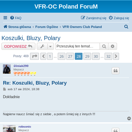
VFR-OC Poland ForuM
FAQ
Zarejestruj się
Zaloguj się
S
Strona główna
Forum Ogólne
VFR Owners Club Poland
z
Koszulki, Bluzy, Polary
u
Szukaj
Wyszukiw
ODPOWIEDZ
k
a
Strona
28
z
32
1
26
27
28
29
30
32
Poprzednia
Nastę
Posty: 469
…
…
j
śliniak290
klepacz
Re: Koszulki, Bluzy, Polary
P
sob 17 sie 2024, 18:38
o
s
Dokładnie
t
Najpierw naucz śmiać się z siebie , a potem śmiej się z innych !!!
robsonic
klepacz