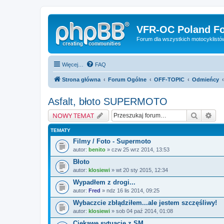
VFR-OC Poland F
Forum dla wszystkich motocyklist
Więcej…
FAQ
Strona główna
Forum Ogólne
OFF-TOPIC
Odmieńcy
Asfalt, błoto SUPERMOTO
Szukaj
Wys
NOWY TEMAT
TEMATY
Filmy / Foto - Supermoto
autor:
benito
» czw 25 wrz 2014, 13:53
Błoto
autor:
klosiewi
» wt 20 sty 2015, 12:34
Wypadłem z drogi...
autor:
Fred
» ndz 16 lis 2014, 09:25
Wybaczcie zbłądziłem...ale jestem szczęśliwy!
autor:
klosiewi
» sob 04 paź 2014, 01:08
Ciekawe sytuacje z SM