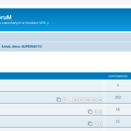
oruM
ów zakochanych w Hondach VFR :)
Asfalt, błoto SUPERMOTO
zukiwanie zaawansowane
ODPOWIEDZI
4
202
1
10
11
12
13
14
…
16
1
2
21
1
2