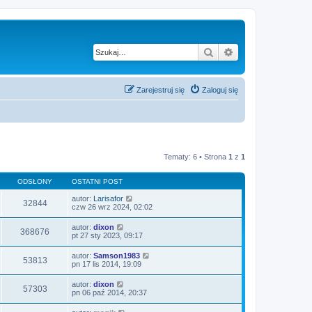
Szukaj
Wyszukiwanie za
Zarejestruj się
Zaloguj się
Tematy: 6 • Strona
1
z
1
ODSŁONY
OSTATNI POST
autor:
Larisafor
32844
czw 26 wrz 2024, 02:02
autor:
dixon
368676
pt 27 sty 2023, 09:17
autor:
Samson1983
53813
pn 17 lis 2014, 19:09
autor:
dixon
57303
pn 06 paź 2014, 20:37