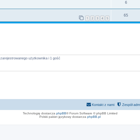
6
65
1
2
3
4
5
 zarejestrowanego użytkownika i 1 gość
Kontakt z nami
Zespół admi
Technologię dostarcza
phpBB
® Forum Software © phpBB Limited
Polski pakiet językowy dostarcza
phpBB.pl