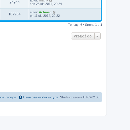
autor:
magik
24944
sob 23 sie 2014, 20:24
autor:
Achmed
107984
pn 11 sie 2014, 22:22
Tematy: 6 • Strona
1
z
1
Przejdź do
nistracyjny
Usuń ciasteczka witryny
Strefa czasowa
UTC+02:00