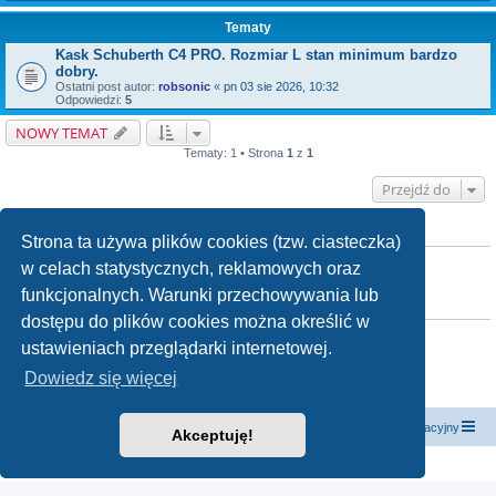
Tematy
Kask Schuberth C4 PRO. Rozmiar L stan minimum bardzo
dobry.
Ostatni post autor:
robsonic
«
pn 03 sie 2026, 10:32
Odpowiedzi:
5
NOWY TEMAT
Tematy: 1 • Strona
1
z
1
Przejdź do
KTO JEST ONLINE
Strona ta używa plików cookies (tzw. ciasteczka)
Użytkownicy przeglądający to forum: Obecnie na forum nie ma żadnego
w celach statystycznych, reklamowych oraz
zarejestrowanego użytkownika i 2 gości
funkcjonalnych. Warunki przechowywania lub
TWOJE UPRAWNIENIA NA TYM FORUM
dostępu do plików cookies można określić w
Nie możesz
tworzyć nowych tematów
ustawieniach przeglądarki internetowej.
Nie możesz
odpowiadać w tematach
Nie możesz
zmieniać swoich postów
Dowiedz się więcej
Nie możesz
usuwać swoich postów
Nie możesz
dodawać załączników
Strona główna
Kontakt z nami
Zespół administracyjny
Akceptuję!
Technologię dostarcza
phpBB
® Forum Software © phpBB Limited
Polski pakiet językowy dostarcza
phpBB.pl