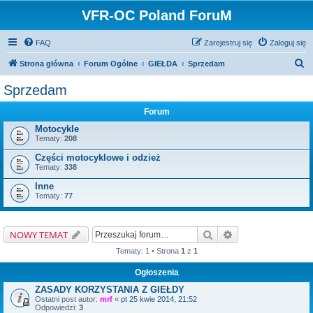
VFR-OC Poland ForuM
FAQ
Zarejestruj się
Zaloguj się
S
Strona główna
Forum Ogólne
GIEŁDA
Sprzedam
z
Sprzedam
u
Forum
k
Motocykle
a
Tematy:
208
j
Części motocyklowe i odzież
Tematy:
338
Inne
Tematy:
77
Szukaj
Wyszukiwanie zaa
NOWY TEMAT
Tematy: 1 • Strona
1
z
1
Ogłoszenia
ZASADY KORZYSTANIA Z GIEŁDY
Ostatni post autor:
mrf
«
pt 25 kwie 2014, 21:52
Odpowiedzi:
3