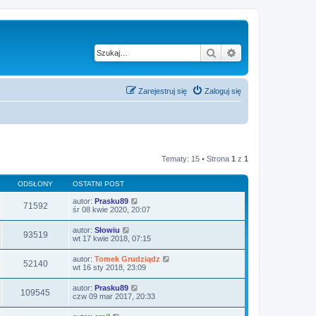
Szukaj
Wyszukiwanie za
Zarejestruj się
Zaloguj się
Tematy: 15 • Strona
1
z
1
ODSŁONY
OSTATNI POST
autor:
Prasku89
71592
śr 08 kwie 2020, 20:07
autor:
Słowiu
93519
wt 17 kwie 2018, 07:15
autor:
Tomek Grudziądz
52140
wt 16 sty 2018, 23:09
autor:
Prasku89
109545
czw 09 mar 2017, 20:33