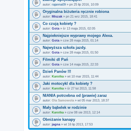
autor:
rajanna09
» pn 25 lip 2016, 10:09
Oryginalna biżuteria ręcznie robiona
autor:
Miszak
» pn 21 wrz 2015, 18:41
Co czują kobiety ?
autor:
Gota
» śr 13 maja 2015, 02:05
Najpiekniejsze wyprawy mojego Alexa.
autor:
Gota
» czw 28 maja 2015, 01:14
Najwyższa szkoła jazdy.
autor:
Gota
» czw 28 maja 2015, 01:50
Filmiki dl Pań
autor:
Gota
» czw 14 maja 2015, 22:33
Dzień Panów !!!
autor:
Karotka
» wt 10 mar 2015, 11:44
Jaki motocykl dla kobiety ?
autor:
Karotka
» śr 27 lut 2013, 11:58
NIANIA potrzebna od (prawie) zaraz
autor:
Ola Samowola
» wt 05 mar 2013, 18:37
Mały bąbelek w rodzinie
autor:
Karotka
» czw 08 sie 2013, 12:14
Obniżanie kanapy
autor:
jagna
» wt 16 lip 2013, 17:53