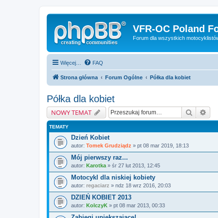
VFR-OC Poland F
Forum dla wszystkich motocyklist
Więcej…
FAQ
Strona główna
Forum Ogólne
Półka dla kobiet
Półka dla kobiet
Szukaj
Wys
NOWY TEMAT
TEMATY
Dzień Kobiet
autor:
Tomek Grudziądz
» pt 08 mar 2019, 18:13
Mój pierwszy raz...
autor:
Karotka
» śr 27 lut 2013, 12:45
Motocykl dla niskiej kobiety
autor:
regaciarz
» ndz 18 wrz 2016, 20:03
DZIEŃ KOBIET 2013
autor:
KolczyK
» pt 08 mar 2013, 00:33
Zabiegi upiększające!