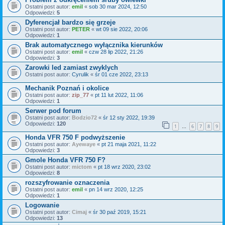
Ostatni post autor:
emil
«
sob 30 mar 2024, 12:50
Odpowiedzi:
5
Dyferencjał bardzo się grzeje
Ostatni post autor:
PETER
«
wt 09 sie 2022, 20:06
Odpowiedzi:
1
Brak automatycznego wyłącznika kierunków
Ostatni post autor:
emil
«
czw 28 lip 2022, 21:26
Odpowiedzi:
3
Zarowki led zamiast zwyklych
Ostatni post autor:
Cyrulik
«
śr 01 cze 2022, 23:13
Mechanik Poznań i okolice
Ostatni post autor:
zip_77
«
pt 11 lut 2022, 11:06
Odpowiedzi:
1
Serwer pod forum
Ostatni post autor:
Bodzio72
«
śr 12 sty 2022, 19:39
Odpowiedzi:
120
1
6
7
8
9
…
Honda VFR 750 F podwyższenie
Ostatni post autor:
Ayewaye
«
pt 21 maja 2021, 11:22
Odpowiedzi:
3
Gmole Honda VFR 750 F?
Ostatni post autor:
mictom
«
pt 18 wrz 2020, 23:02
Odpowiedzi:
8
rozszyfrowanie oznaczenia
Ostatni post autor:
emil
«
pn 14 wrz 2020, 12:25
Odpowiedzi:
1
Logowanie
Ostatni post autor:
Cimaj
«
śr 30 paź 2019, 15:21
Odpowiedzi:
13