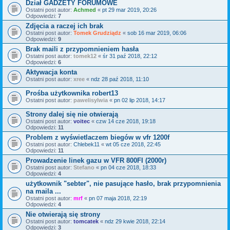
Dział GADŻETY FORUMOWE
Ostatni post autor:
Achmed
«
pt 29 mar 2019, 20:26
Odpowiedzi:
7
Zdjęcia a raczej ich brak
Ostatni post autor:
Tomek Grudziądz
«
sob 16 mar 2019, 06:06
Odpowiedzi:
9
Brak maili z przypomnieniem hasła
Ostatni post autor:
tomek12
«
śr 31 paź 2018, 22:12
Odpowiedzi:
6
Aktywacja konta
Ostatni post autor:
xree
«
ndz 28 paź 2018, 11:10
Prośba użytkownika robert13
Ostatni post autor:
pawelisylwia
«
pn 02 lip 2018, 14:17
Strony dalej się nie otwierają
Ostatni post autor:
voitec
«
czw 14 cze 2018, 19:18
Odpowiedzi:
11
Problem z wyświetlaczem biegów w vfr 1200f
Ostatni post autor:
Chlebek11
«
wt 05 cze 2018, 22:45
Odpowiedzi:
11
Prowadzenie linek gazu w VFR 800FI (2000r)
Ostatni post autor:
Stefano
«
pn 04 cze 2018, 18:33
Odpowiedzi:
4
użytkownik "sebter", nie pasujące hasło, brak przypomnienia
na maila ...
Ostatni post autor:
mrf
«
pn 07 maja 2018, 22:19
Odpowiedzi:
4
Nie otwierają się strony
Ostatni post autor:
tomcatek
«
ndz 29 kwie 2018, 22:14
Odpowiedzi:
3