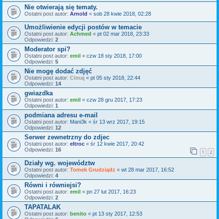
Nie otwierają się tematy.
Ostatni post autor:
Arnold
«
sob 28 kwie 2018, 02:28
Umożliwienie edycji postów w temacie
Ostatni post autor:
Achmed
«
pt 02 mar 2018, 23:33
Odpowiedzi:
2
Moderator spi?
Ostatni post autor:
emil
«
czw 18 sty 2018, 17:00
Odpowiedzi:
5
Nie mogę dodać zdjęć
Ostatni post autor:
Cimaj
«
pt 05 sty 2018, 22:44
Odpowiedzi:
14
gwiazdka
Ostatni post autor:
emil
«
czw 28 gru 2017, 17:23
Odpowiedzi:
1
podmiana adresu e-mail
Ostatni post autor:
Mani3k
«
śr 13 wrz 2017, 19:15
Odpowiedzi:
12
Serwer zewnetrzny do zdjec
Ostatni post autor:
eltroc
«
śr 12 kwie 2017, 20:42
Odpowiedzi:
16
1
2
Działy wg. województw
Ostatni post autor:
Tomek Grudziądz
«
wt 28 mar 2017, 16:52
Odpowiedzi:
4
Równi i równiejsi?
Ostatni post autor:
emil
«
pn 27 lut 2017, 16:23
Odpowiedzi:
2
TAPATALAK
Ostatni post autor:
benito
«
pt 13 sty 2017, 12:53