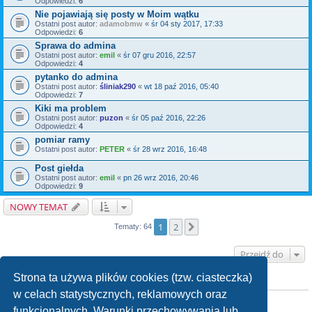
Odpowiedzi:
6
Nie pojawiają się posty w Moim wątku
Ostatni post autor:
adamobmw
«
śr 04 sty 2017, 17:33
Odpowiedzi:
6
Sprawa do admina
Ostatni post autor:
emil
«
śr 07 gru 2016, 22:57
Odpowiedzi:
4
pytanko do admina
Ostatni post autor:
śliniak290
«
wt 18 paź 2016, 05:40
Odpowiedzi:
7
Kiki ma problem
Ostatni post autor:
puzon
«
śr 05 paź 2016, 22:26
Odpowiedzi:
4
pomiar ramy
Ostatni post autor:
PETER
«
śr 28 wrz 2016, 16:48
Post giełda
Ostatni post autor:
emil
«
pn 26 wrz 2016, 20:46
Odpowiedzi:
9
NOWY TEMAT
1
2
Następna
Tematy: 64
Przejdź do
Strona ta używa plików cookies (tzw. ciasteczka)
KTO JEST ONLINE
w celach statystycznych, reklamowych oraz
Użytkownicy przeglądający to forum: Obecnie na forum nie ma żadnego
zarejestrowanego użytkownika i 1 gość
funkcjonalnych. Warunki przechowywania lub