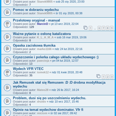
Ostatni post autor:
Stanek9805
«
sob 25 sty 2020, 23:00
Odpowiedzi:
7
Pomoc w dobraniu wydechu
Ostatni post autor:
Stanek9805
«
śr 01 sty 2020, 00:38
Przelotowy oryginal - manual
Ostatni post autor:
MarcinD
«
pt 13 wrz 2019, 22:04
Odpowiedzi:
129
1
6
7
8
9
…
Ważne pytanie o osłonę katalizatora
Ostatni post autor:
K_L_A_M_A
«
sob 16 mar 2019, 19:06
Odpowiedzi:
8
Opaska zaciskowa tłumika
Ostatni post autor:
marko1166
«
ndz 24 lut 2019, 22:16
Odpowiedzi:
2
Czyszczenie i polerka całego układu wydechowego :)
Ostatni post autor:
pawcioja
«
pn 04 lut 2019, 12:07
Odpowiedzi:
13
Wydech VFR VTEC
Ostatni post autor:
tomek12
«
ndz 01 kwie 2018, 20:48
Odpowiedzi:
35
1
2
3
Jak Remusek stał się Remusem :D :D drobna modyfikacja
wydechu
Ostatni post autor:
Mateo28
«
ndz 26 lis 2017, 16:24
Odpowiedzi:
8
Problem, dusi się po uszczelnieniu wydechu.
Ostatni post autor:
druido
«
ndz 10 wrz 2017, 15:46
Odpowiedzi:
4
Opinie na temat wydechow dominator. Vfr fi
Ostatni post autor:
mictom
«
śr 02 sie 2017, 09:42