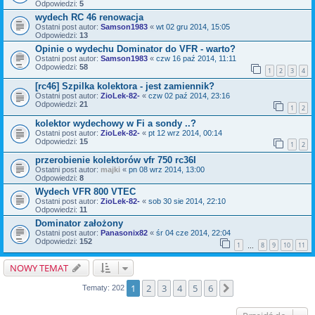
Odpowiedzi:
5
wydech RC 46 renowacja
Ostatni post autor:
Samson1983
«
wt 02 gru 2014, 15:05
Odpowiedzi:
13
Opinie o wydechu Dominator do VFR - warto?
Ostatni post autor:
Samson1983
«
czw 16 paź 2014, 11:11
Odpowiedzi:
58
1
2
3
4
[rc46] Szpilka kolektora - jest zamiennik?
Ostatni post autor:
ZioLek-82-
«
czw 02 paź 2014, 23:16
Odpowiedzi:
21
1
2
kolektor wydechowy w Fi a sondy ..?
Ostatni post autor:
ZioLek-82-
«
pt 12 wrz 2014, 00:14
Odpowiedzi:
15
1
2
przerobienie kolektorów vfr 750 rc36I
Ostatni post autor:
majki
«
pn 08 wrz 2014, 13:00
Odpowiedzi:
8
Wydech VFR 800 VTEC
Ostatni post autor:
ZioLek-82-
«
sob 30 sie 2014, 22:10
Odpowiedzi:
11
Dominator założony
Ostatni post autor:
Panasonix82
«
śr 04 cze 2014, 22:04
Odpowiedzi:
152
1
8
9
10
11
…
NOWY TEMAT
1
2
3
4
5
6
Następna
Tematy: 202