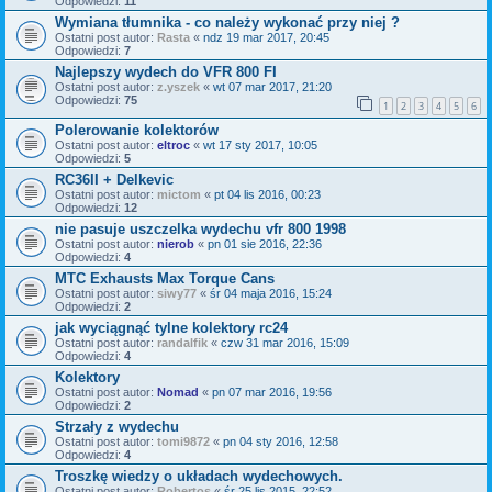
Odpowiedzi:
11
Wymiana tłumnika - co należy wykonać przy niej ?
Ostatni post autor:
Rasta
«
ndz 19 mar 2017, 20:45
Odpowiedzi:
7
Najlepszy wydech do VFR 800 FI
Ostatni post autor:
z.yszek
«
wt 07 mar 2017, 21:20
Odpowiedzi:
75
1
2
3
4
5
6
Polerowanie kolektorów
Ostatni post autor:
eltroc
«
wt 17 sty 2017, 10:05
Odpowiedzi:
5
RC36II + Delkevic
Ostatni post autor:
mictom
«
pt 04 lis 2016, 00:23
Odpowiedzi:
12
nie pasuje uszczelka wydechu vfr 800 1998
Ostatni post autor:
nierob
«
pn 01 sie 2016, 22:36
Odpowiedzi:
4
MTC Exhausts Max Torque Cans
Ostatni post autor:
siwy77
«
śr 04 maja 2016, 15:24
Odpowiedzi:
2
jak wyciągnąć tylne kolektory rc24
Ostatni post autor:
randalfik
«
czw 31 mar 2016, 15:09
Odpowiedzi:
4
Kolektory
Ostatni post autor:
Nomad
«
pn 07 mar 2016, 19:56
Odpowiedzi:
2
Strzały z wydechu
Ostatni post autor:
tomi9872
«
pn 04 sty 2016, 12:58
Odpowiedzi:
4
Troszkę wiedzy o układach wydechowych.
Ostatni post autor:
Robertos
«
śr 25 lis 2015, 22:52