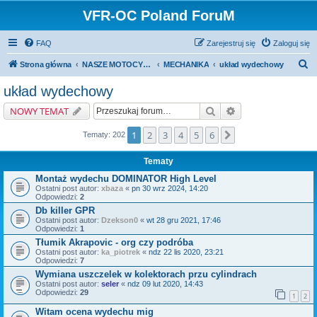
VFR-OC Poland ForuM
FAQ
Zarejestruj się
Zaloguj się
S
Strona główna
NASZE MOTOCYKLE
MECHANIKA
układ wydechowy
z
układ wydechowy
u
Szukaj
Wyszukiwanie zaa
NOWY TEMAT
k
a
1
2
3
4
5
6
Następna
Tematy: 202
j
Tematy
Montaż wydechu DOMINATOR High Level
Ostatni post autor:
xbaza
«
pn 30 wrz 2024, 14:20
Odpowiedzi:
2
Db killer GPR
Ostatni post autor:
Dzekson0
«
wt 28 gru 2021, 17:46
Odpowiedzi:
1
Tłumik Akrapovic - org czy podróba
Ostatni post autor:
ka_piotrek
«
ndz 22 lis 2020, 23:21
Odpowiedzi:
7
Wymiana uszczelek w kolektorach przu cylindrach
Ostatni post autor:
seler
«
ndz 09 lut 2020, 14:43
Odpowiedzi:
29
1
2
Witam ocena wydechu mig