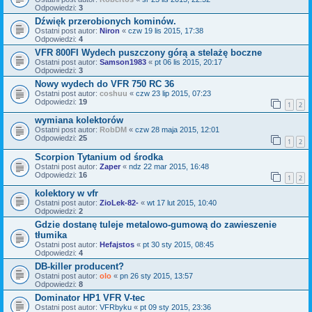
Odpowiedzi:
3
Dźwięk przerobionych kominów.
Ostatni post autor:
Niron
«
czw 19 lis 2015, 17:38
Odpowiedzi:
4
VFR 800FI Wydech puszczony górą a stelażę boczne
Ostatni post autor:
Samson1983
«
pt 06 lis 2015, 20:17
Odpowiedzi:
3
Nowy wydech do VFR 750 RC 36
Ostatni post autor:
coshuu
«
czw 23 lip 2015, 07:23
Odpowiedzi:
19
1
2
wymiana kolektorów
Ostatni post autor:
RobDM
«
czw 28 maja 2015, 12:01
Odpowiedzi:
25
1
2
Scorpion Tytanium od środka
Ostatni post autor:
Zaper
«
ndz 22 mar 2015, 16:48
Odpowiedzi:
16
1
2
kolektory w vfr
Ostatni post autor:
ZioLek-82-
«
wt 17 lut 2015, 10:40
Odpowiedzi:
2
Gdzie dostanę tuleje metalowo-gumową do zawieszenie
tłumika
Ostatni post autor:
Hefajstos
«
pt 30 sty 2015, 08:45
Odpowiedzi:
4
DB-killer producent?
Ostatni post autor:
olo
«
pn 26 sty 2015, 13:57
Odpowiedzi:
8
Dominator HP1 VFR V-tec
Ostatni post autor:
VFRbyku
«
pt 09 sty 2015, 23:36