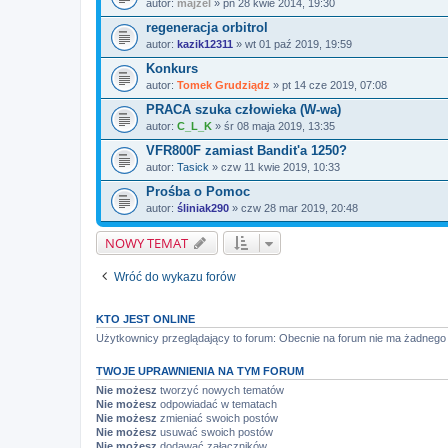
autor:
majzel
» pn 28 kwie 2014, 19:30
regeneracja orbitrol
autor:
kazik12311
» wt 01 paź 2019, 19:59
Konkurs
autor:
Tomek Grudziądz
» pt 14 cze 2019, 07:08
PRACA szuka człowieka (W-wa)
autor:
C_L_K
» śr 08 maja 2019, 13:35
VFR800F zamiast Bandit'a 1250?
autor:
Tasick
» czw 11 kwie 2019, 10:33
Prośba o Pomoc
autor:
śliniak290
» czw 28 mar 2019, 20:48
NOWY TEMAT
Wróć do wykazu forów
KTO JEST ONLINE
Użytkownicy przeglądający to forum: Obecnie na forum nie ma żadnego 
TWOJE UPRAWNIENIA NA TYM FORUM
Nie możesz
tworzyć nowych tematów
Nie możesz
odpowiadać w tematach
Nie możesz
zmieniać swoich postów
Nie możesz
usuwać swoich postów
Nie możesz
dodawać załączników