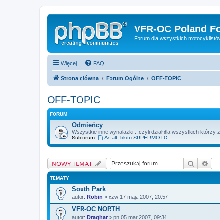
VFR-OC Poland F
Forum dla wszystkich motocyklist
Więcej…
FAQ
Strona główna
Forum Ogólne
OFF-TOPIC
OFF-TOPIC
FORUM
Odmieńcy
Wszystkie inne wynalazki ...czyli dział dla wszystkich którzy zb
Subforum:
Asfalt, błoto SUPERMOTO
Szukaj
Wys
NOWY TEMAT
TEMATY
South Park
autor:
Robin
» czw 17 maja 2007, 20:57
VFR-OC NORTH
autor:
Draghar
» pn 05 mar 2007, 09:34