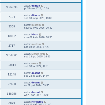
autor:
diimon
3364838
pt 05 cze 2026, 10:29
autor:
diimon
7124
sob 30 maja 2026, 13:08
autor:
mictom
3309
czw 09 kwie 2026, 00:30
autor:
Niron
18052
czw 02 kwie 2026, 18:55
autor:
mictom
2717
ndz 08 lut 2026, 17:23
autor:
MarcinMMz
3059061
sob 13 gru 2025, 14:53
autor:
exma
23814
sob 30 lis 2024, 11:01
autor:
decent
12148
sob 23 lis 2024, 14:07
autor:
decent
22650
wt 29 paź 2024, 09:50
autor:
decent
148256
wt 29 paź 2024, 06:08
autor:
Hefajstos
6899
czw 19 paź 2023, 11:40