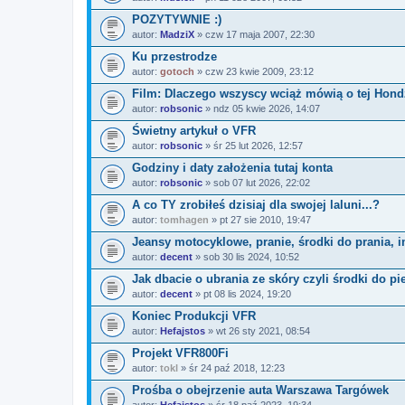
POZYTYWNIE :)
autor:
MadziX
» czw 17 maja 2007, 22:30
Ku przestrodze
autor:
gotoch
» czw 23 kwie 2009, 23:12
Film: Dlaczego wszyscy wciąż mówią o tej Hond
autor:
robsonic
» ndz 05 kwie 2026, 14:07
Świetny artykuł o VFR
autor:
robsonic
» śr 25 lut 2026, 12:57
Godziny i daty założenia tutaj konta
autor:
robsonic
» sob 07 lut 2026, 22:02
A co TY zrobiłeś dzisiaj dla swojej laluni...?
autor:
tomhagen
» pt 27 sie 2010, 19:47
Jeansy motocyklowe, pranie, środki do prania, i
autor:
decent
» sob 30 lis 2024, 10:52
Jak dbacie o ubrania ze skóry czyli środki do pi
autor:
decent
» pt 08 lis 2024, 19:20
Koniec Produkcji VFR
autor:
Hefajstos
» wt 26 sty 2021, 08:54
Projekt VFR800Fi
autor:
tokl
» śr 24 paź 2018, 12:23
Prośba o obejrzenie auta Warszawa Targówek
autor:
Hefajstos
» śr 18 paź 2023, 19:34