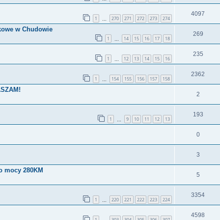
4097
1
270
271
272
273
274
…
tkowe w Chudowie
269
1
14
15
16
17
18
…
235
1
12
13
14
15
16
…
2362
1
154
155
156
157
158
…
RASZAM!
2
193
1
9
10
11
12
13
…
0
3
, o mocy 280KM
5
3354
1
220
221
222
223
224
…
4598
1
303
304
305
306
307