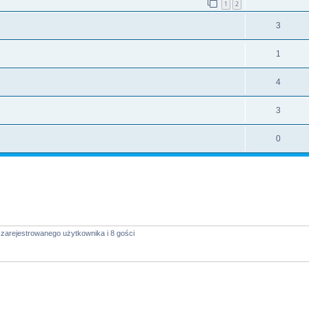
1
2
3
1
4
3
0
zarejestrowanego użytkownika i 8 gości