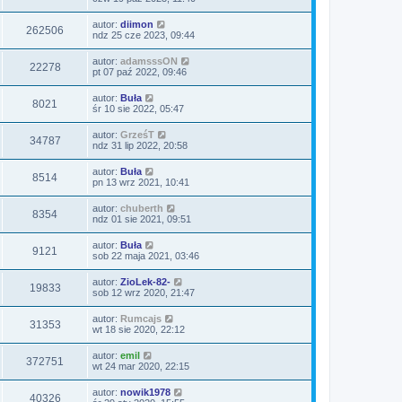
autor:
diimon
262506
ndz 25 cze 2023, 09:44
autor:
adamsssON
22278
pt 07 paź 2022, 09:46
autor:
Buła
8021
śr 10 sie 2022, 05:47
autor:
GrześT
34787
ndz 31 lip 2022, 20:58
autor:
Buła
8514
pn 13 wrz 2021, 10:41
autor:
chuberth
8354
ndz 01 sie 2021, 09:51
autor:
Buła
9121
sob 22 maja 2021, 03:46
autor:
ZioLek-82-
19833
sob 12 wrz 2020, 21:47
autor:
Rumcajs
31353
wt 18 sie 2020, 22:12
autor:
emil
372751
wt 24 mar 2020, 22:15
autor:
nowik1978
40326