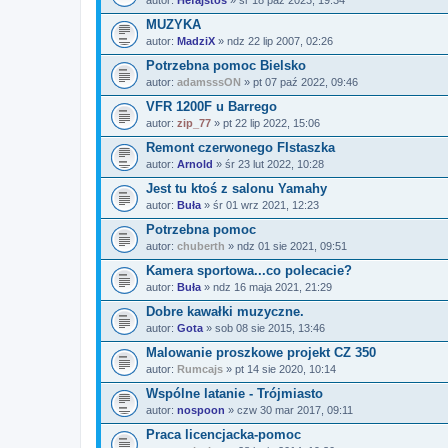
MUZYKA
autor:
MadziX
» ndz 22 lip 2007, 02:26
Potrzebna pomoc Bielsko
autor:
adamsssON
» pt 07 paź 2022, 09:46
VFR 1200F u Barrego
autor:
zip_77
» pt 22 lip 2022, 15:06
Remont czerwonego FIstaszka
autor:
Arnold
» śr 23 lut 2022, 10:28
Jest tu ktoś z salonu Yamahy
autor:
Buła
» śr 01 wrz 2021, 12:23
Potrzebna pomoc
autor:
chuberth
» ndz 01 sie 2021, 09:51
Kamera sportowa...co polecacie?
autor:
Buła
» ndz 16 maja 2021, 21:29
Dobre kawałki muzyczne.
autor:
Gota
» sob 08 sie 2015, 13:46
Malowanie proszkowe projekt CZ 350
autor:
Rumcajs
» pt 14 sie 2020, 10:14
Wspólne latanie - Trójmiasto
autor:
nospoon
» czw 30 mar 2017, 09:11
Praca licencjacka-pomoc