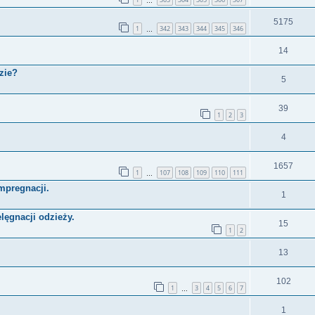
…
5175
1
342
343
344
345
346
…
14
zie?
5
39
1
2
3
4
1657
1
107
108
109
110
111
…
mpregnacji.
1
elęgnacji odzieży.
15
1
2
13
102
1
3
4
5
6
7
…
1