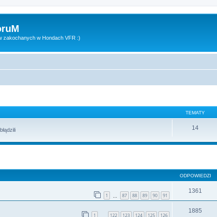
oruM
ów zakochanych w Hondach VFR :)
TEMATY
14
łądzili
zukiwanie zaawansowane
ODPOWIEDZI
1361
1
87
88
89
90
91
…
1885
1
122
123
124
125
126
…