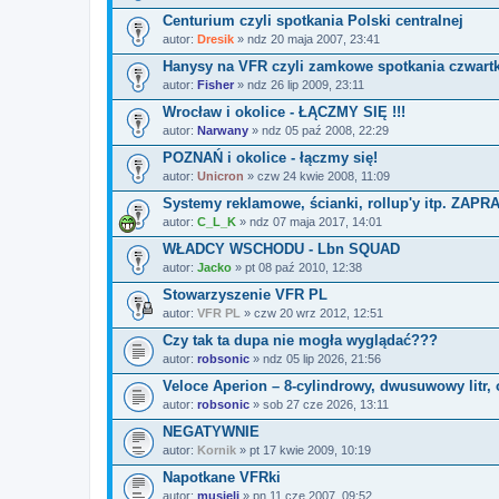
Centurium czyli spotkania Polski centralnej
autor:
Dresik
» ndz 20 maja 2007, 23:41
Hanysy na VFR czyli zamkowe spotkania czwar
autor:
Fisher
» ndz 26 lip 2009, 23:11
Wrocław i okolice - ŁĄCZMY SIĘ !!!
autor:
Narwany
» ndz 05 paź 2008, 22:29
POZNAŃ i okolice - łączmy się!
autor:
Unicron
» czw 24 kwie 2008, 11:09
Systemy reklamowe, ścianki, rollup'y itp. ZAP
autor:
C_L_K
» ndz 07 maja 2017, 14:01
WŁADCY WSCHODU - Lbn SQUAD
autor:
Jacko
» pt 08 paź 2010, 12:38
Stowarzyszenie VFR PL
autor:
VFR PL
» czw 20 wrz 2012, 12:51
Czy tak ta dupa nie mogła wyglądać???
autor:
robsonic
» ndz 05 lip 2026, 21:56
Veloce Aperion – 8-cylindrowy, dwusuwowy litr
autor:
robsonic
» sob 27 cze 2026, 13:11
NEGATYWNIE
autor:
Kornik
» pt 17 kwie 2009, 10:19
Napotkane VFRki
autor:
musieli
» pn 11 cze 2007, 09:52