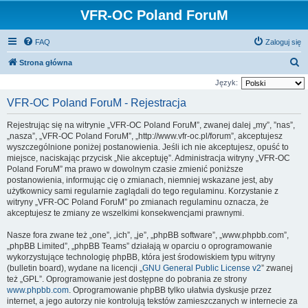
VFR-OC Poland ForuM
FAQ
Zaloguj się
S
Strona główna
z
Język:
u
VFR-OC Poland ForuM - Rejestracja
k
Rejestrując się na witrynie „VFR-OC Poland ForuM”, zwanej dalej „my”, ”nas”,
a
„nasza”, „VFR-OC Poland ForuM”, „http://www.vfr-oc.pl/forum”, akceptujesz
j
wyszczególnione poniżej postanowienia. Jeśli ich nie akceptujesz, opuść to
miejsce, naciskając przycisk „Nie akceptuję”. Administracja witryny „VFR-OC
Poland ForuM” ma prawo w dowolnym czasie zmienić poniższe
postanowienia, informując cię o zmianach, niemniej wskazane jest, aby
użytkownicy sami regularnie zaglądali do tego regulaminu. Korzystanie z
witryny „VFR-OC Poland ForuM” po zmianach regulaminu oznacza, że
akceptujesz te zmiany ze wszelkimi konsekwencjami prawnymi.
Nasze fora zwane też „one”, „ich”, „je”, „phpBB software”, „www.phpbb.com”,
„phpBB Limited”, „phpBB Teams” działają w oparciu o oprogramowanie
wykorzystujące technologię phpBB, która jest środowiskiem typu witryny
(bulletin board), wydane na licencji „
GNU General Public License v2
” zwanej
też „GPL”. Oprogramowanie jest dostępne do pobrania ze strony
www.phpbb.com
. Oprogramowanie phpBB tylko ułatwia dyskusje przez
internet, a jego autorzy nie kontrolują tekstów zamieszczanych w internecie za