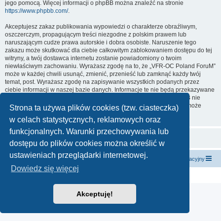
jego pomocą. Więcej informacji o phpBB można znaleźć na stronie
https://www.phpbb.com/
.
Akceptujesz zakaz publikowania wypowiedzi o charakterze obraźliwym,
oszczerczym, propagującym treści niezgodne z polskim prawem lub
naruszającym cudze prawa autorskie i dobra osobiste. Naruszenie tego
zakazu może skutkować dla ciebie całkowitym zablokowaniem dostępu do tej
witryny, a twój dostawca internetu zostanie powiadomiony o twoim
niewłaściwym zachowaniu. Wyrażasz zgodę na to, że „VFR-OC Poland ForuM”
może w każdej chwili usunąć, zmienić, przenieść lub zamknąć każdy twój
temat, post. Wyrażasz zgodę na zapisywanie wszystkich podanych przez
ciebie informacji w naszej bazie danych. Informacje te nie będą przekazywane
nikomu bez twojej zgody, ale ani „VFR-OC Poland ForuM”, ani phpBB nie
ponosi odpowiedzialności za włamania do witryny, podczas których może
Strona ta używa plików cookies (tzw. ciasteczka)
dojść do kradzieży danych.
w celach statystycznych, reklamowych oraz
funkcjonalnych. Warunki przechowywania lub
dostępu do plików cookies można określić w
ustawieniach przeglądarki internetowej.
Strona główna
Kontakt z nami
Zespół administracyjny
Dowiedz się więcej
Technologię dostarcza
phpBB
® Forum Software © phpBB Limited
Polski pakiet językowy dostarcza
phpBB.pl
Akceptuję!