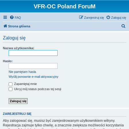
VFR-OC Poland ForuM
FAQ
Zarejestruj się
Zaloguj się
S
Strona główna
z
Zaloguj się
u
k
Nazwa użytkownika:
a
j
Hasło:
Nie pamiętam hasła
Wyślij ponownie e-mail aktywacyjny
Zapamiętaj mnie
Ukryj mój status podczas tej sesji
ZAREJESTRUJ SIĘ
Aby zalogować się, musisz być zarejestrowanym użytkownikiem witryny.
Rejestracja zajmuje tylko chwilę, a znacznie zwiększa możliwości korzystania