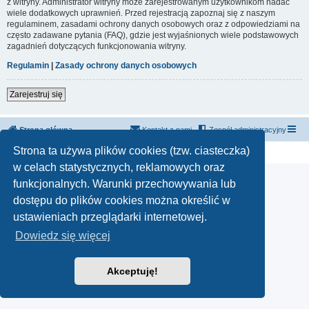
z witryny. Administrator witryny może zarejestrowanym użytkownikom nadać
wiele dodatkowych uprawnień. Przed rejestracją zapoznaj się z naszym
regulaminem, zasadami ochrony danych osobowych oraz z odpowiedziami na
często zadawane pytania (FAQ), gdzie jest wyjaśnionych wiele podstawowych
zagadnień dotyczących funkcjonowania witryny.
Regulamin
|
Zasady ochrony danych osobowych
Zarejestruj się
Strona główna
Kontakt z nami
Zespół administracyjny
Technologię dostarcza
phpBB
® Forum Software © phpBB Limited
Strona ta używa plików cookies (tzw. ciasteczka)
Polski pakiet językowy dostarcza
phpBB.pl
w celach statystycznych, reklamowych oraz
funkcjonalnych. Warunki przechowywania lub
dostępu do plików cookies można określić w
ustawieniach przeglądarki internetowej.
Dowiedz się więcej
Akceptuję!