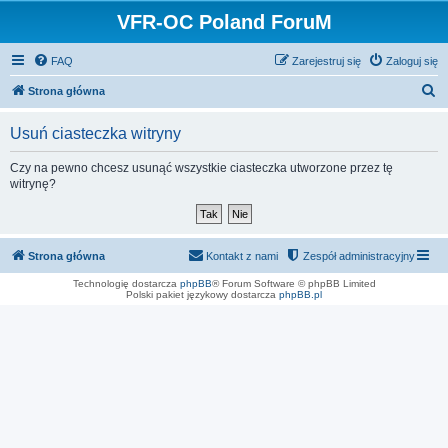
VFR-OC Poland ForuM
FAQ
Zarejestruj się
Zaloguj się
S
Strona główna
z
Usuń ciasteczka witryny
u
k
Czy na pewno chcesz usunąć wszystkie ciasteczka utworzone przez tę
witrynę?
a
j
Strona główna
Kontakt z nami
Zespół administracyjny
Technologię dostarcza
phpBB
® Forum Software © phpBB Limited
Polski pakiet językowy dostarcza
phpBB.pl