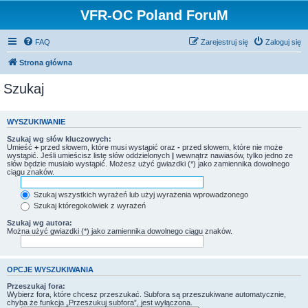
VFR-OC Poland ForuM
FAQ
Zarejestruj się
Zaloguj się
Strona główna
Szukaj
WYSZUKIWANIE
Szukaj wg słów kluczowych:
Umieść
+
przed słowem, które musi wystąpić oraz
-
przed słowem, które nie może
wystąpić. Jeśli umieścisz listę słów oddzielonych
|
wewnątrz nawiasów, tylko jedno ze
słów będzie musiało wystąpić. Możesz użyć gwiazdki (*) jako zamiennika dowolnego
ciągu znaków.
Szukaj wszystkich wyrażeń lub użyj wyrażenia wprowadzonego
Szukaj któregokolwiek z wyrażeń
Szukaj wg autora:
Można użyć gwiazdki (*) jako zamiennika dowolnego ciągu znaków.
OPCJE WYSZUKIWANIA
Przeszukaj fora:
Wybierz fora, które chcesz przeszukać. Subfora są przeszukiwane automatycznie,
chyba że funkcja „Przeszukuj subfora”, jest wyłączona.