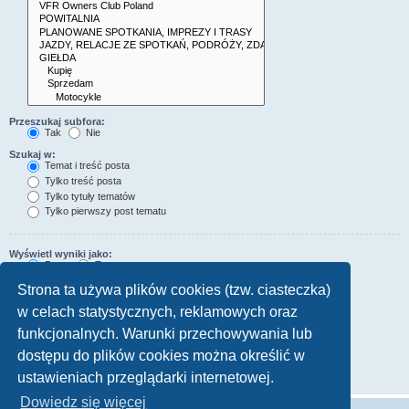
Przeszukaj subfora:
Tak
Nie
Szukaj w:
Temat i treść posta
Tylko treść posta
Tylko tytuły tematów
Tylko pierwszy post tematu
Wyświetl wyniki jako:
Posty
Tematy
Sortuj wyniki wg:
Strona ta używa plików cookies (tzw. ciasteczka)
Rosnąco
Malejąco
w celach statystycznych, reklamowych oraz
Wyświetl wyniki z ostatnich:
funkcjonalnych. Warunki przechowywania lub
dostępu do plików cookies można określić w
Wyświetl pierwsze:
znaków w poście
ustawieniach przeglądarki internetowej.
Dowiedz się więcej