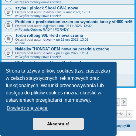
w
Części motocyklowe i odzież
szyba i pinlock Shoei CW-1 nowe
Ostatni post autor:
nierob
«
wt 07 mar 2023, 17:31
w
Części motocyklowe i odzież
Problem z prędkościomierzem po wymianie tarczy vfr800 rc46
Ostatni post autor:
d@mian
«
ndz 26 lut 2023, 13:32
w
Pytania Ogólne, RADY I PORADY
Torba rollbag 90L Held nowa czarna
Ostatni post autor:
dixon
«
pn 19 gru 2022, 13:02
w
Inne
Naklejka "HONDA" OEM nowa na przednią czachę
Ostatni post autor:
dixon
«
pn 19 gru 2022, 12:51
w
Części motocyklowe i odzież
[S] Namiot motocyklowy Nordkap Avesta
Ostatni post autor:
Roadrunner
«
wt 06 gru 2022, 12:19
Strona ta używa plików cookies (tzw. ciasteczka)
w
Inne
leboncoin.fr pomoc
w celach statystycznych, reklamowych oraz
Ostatni post autor:
nierob
«
śr 26 paź 2022, 08:25
w
Pytania Ogólne, RADY I PORADY
funkcjonalnych. Warunki przechowywania lub
dostępu do plików cookies można określić w
ustawieniach przeglądarki internetowej.
Strona
1
z
25
1
2
3
4
5
25
Nas
Znaleziono więcej niż 1000 wyników
…
Dowiedz się więcej
Przejdź do
Akceptuję!
Strona główna
Kontakt z nami
Zespół administracyjny
Technologię dostarcza
phpBB
® Forum Software © phpBB Limited