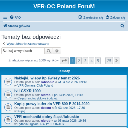
VFR-OC Poland ForuM
FAQ
Zarejestruj się
Zaloguj się
S
Strona główna
z
Tematy bez odpowiedzi
u
Wyszukiwanie zaawansowane
k
Szukaj
Wyszukiwanie zaawansowane
a
Strona
1
z
25
1
2
3
4
5
25
Nas
j
Znaleziono więcej niż 1000 wyników
…
Tematy
Naklejki, wlepy itp świeży temat 2026
Ostatni post autor:
robsonic
«
wt 04 sie 2026, 09:48
w
VFR Owners Club Poland
Ixil GSXR 1000
Ostatni post autor:
nierob
«
pn 13 lip 2026, 17:40
w
Części motocyklowe i odzież
Kupię prawy kufer do VFR 800 F 2014-2020.
Ostatni post autor:
decent
«
śr 03 cze 2026, 17:36
w
Kupię
VFR mechanik/ dolny śląsk/lubuskie
Ostatni post autor:
nierob
«
wt 05 maja 2026, 19:56
w
Pytania Ogólne, RADY I PORADY