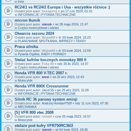
w
Inne
RC24/1 vs RC24/2 Europa i Usa - wszystkie różnice :)
Ostatni post autor:
hexagonq
«
pn 17 cze 2024, 01:31
w
INFORMACJE i PYTANIA TECHNICZNE
micron tłumik
Ostatni post autor:
nierob
«
wt 28 maja 2024, 21:47
w
Części motocyklowe i odzież
Otwarcie sezonu 2024
Ostatni post autor:
WojtekM
«
śr 03 kwie 2024, 15:23
w
PLANOWANE SPOTKANIA, IMPREZY I TRASY
Praca silnika
Ostatni post autor:
WojtekM
«
śr 03 kwie 2024, 12:59
w
Pytania Ogólne, RADY I PORADY
Stelaż kufrów bocznych monokey 800 fi
Ostatni post autor:
Foka 83
«
ndz 26 lis 2023, 14:37
w
Części motocyklowe i odzież
Honda VFR 800 V-TEC 2007 r.
Ostatni post autor:
emsi
«
wt 26 wrz 2023, 12:43
w
Motocykle
Honda VFR 800X Crossrunner
Ostatni post autor:
Jacol 55
«
pn 25 wrz 2023, 11:29
w
INFORMACJE i PYTANIA TECHNICZNE
Silnik RC 36 parowy system emisji
Ostatni post autor:
Andrzej Hondavf750f
«
ndz 11 cze 2023, 07:36
w
MECHANIKA
[S] VFR 800 vtec 2008
Ostatni post autor:
tomad
«
czw 25 maja 2023, 16:57
w
Motocykle
stelaże pod kufry VFR750RC36/2
Ostatni post autor:
nierob
«
wt 04 kwie 2023, 18:45