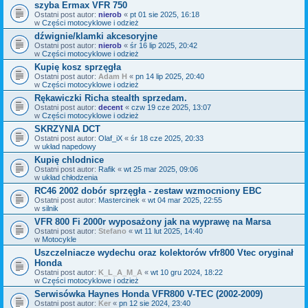
szyba Ermax VFR 750
Ostatni post autor:
nierob
«
pt 01 sie 2025, 16:18
w
Części motocyklowe i odzież
dźwignie/klamki akcesoryjne
Ostatni post autor:
nierob
«
śr 16 lip 2025, 20:42
w
Części motocyklowe i odzież
Kupię kosz sprzęgła
Ostatni post autor:
Adam H
«
pn 14 lip 2025, 20:40
w
Części motocyklowe i odzież
Rękawiczki Richa stealth sprzedam.
Ostatni post autor:
decent
«
czw 19 cze 2025, 13:07
w
Części motocyklowe i odzież
SKRZYNIA DCT
Ostatni post autor:
Olaf_iX
«
śr 18 cze 2025, 20:33
w
układ napedowy
Kupię chlodnice
Ostatni post autor:
Rafik
«
wt 25 mar 2025, 09:06
w
układ chłodzenia
RC46 2002 dobór sprzęgła - zestaw wzmocniony EBC
Ostatni post autor:
Mastercinek
«
wt 04 mar 2025, 22:55
w
silnik
VFR 800 Fi 2000r wyposażony jak na wyprawę na Marsa
Ostatni post autor:
Stefano
«
wt 11 lut 2025, 14:40
w
Motocykle
Uszczelniacze wydechu oraz kolektorów vfr800 Vtec oryginał
Honda
Ostatni post autor:
K_L_A_M_A
«
wt 10 gru 2024, 18:22
w
Części motocyklowe i odzież
Serwisówka Haynes Honda VFR800 V-TEC (2002-2009)
Ostatni post autor:
Ker
«
pn 12 sie 2024, 23:40