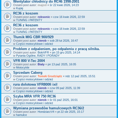
Wentylator chłodnicy do RC46 1998-2001
Ostatni post autor:
majzel
«
śr 22 kwie 2026, 14:23
w
Kupię
RC36 z koszem
Ostatni post autor:
robsonic
«
czw 16 kwie 2026, 22:59
w
TUNING i PATENTY
RC36 z koszem
Ostatni post autor:
robsonic
«
czw 16 kwie 2026, 22:59
w
TUNING i PATENTY
Tłumik MIG CBR 900/929
Ostatni post autor:
nierob
«
sob 28 lut 2026, 16:47
w
Części motocyklowe i odzież
Problem z odpaleniem, po odpaleniu z pracą silnika.
Ostatni post autor:
BoloVFR
«
pn 15 gru 2025, 14:14
w
Pytania Ogólne, RADY I PORADY
VFR 800 V-Tec 2004
Ostatni post autor:
Bialy
«
pn 13 paź 2025, 16:05
w
Motocykle
Sprzedam Caberg
Ostatni post autor:
Tomek Grudziądz
«
ndz 12 paź 2025, 15:51
w
Części motocyklowe i odzież
rura dolotowa VFR800fi ixil
Ostatni post autor:
nierob
«
czw 09 paź 2025, 11:39
w
Części motocyklowe i odzież
Szyba MRA VFR 750 RC36
Ostatni post autor:
nierob
«
śr 01 paź 2025, 16:01
w
Części motocyklowe i odzież
Wymiana przewodów hamulcowych RC36/2
Ostatni post autor:
HondziarzV4
«
pt 22 sie 2025, 15:17
w
hamulce