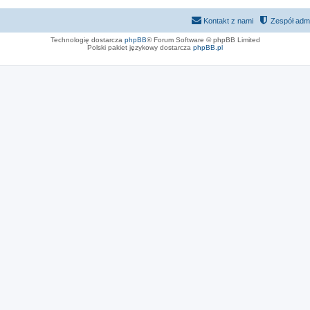
Kontakt z nami
Zespół admi
Technologię dostarcza
phpBB
® Forum Software © phpBB Limited
Polski pakiet językowy dostarcza
phpBB.pl