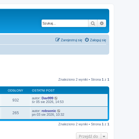
Szukaj
Wyszukiwanie za
Zarejestruj się
Zaloguj się
Znaleziono 2 wyniki • Strona
1
z
1
ODSŁONY
OSTATNI POST
autor:
Dav999
932
śr 05 sie 2026, 14:53
autor:
robsonic
265
pn 03 sie 2026, 10:32
Znaleziono 2 wyniki • Strona
1
z
1
Przejdź do