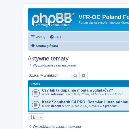
VFR-OC Poland F
Forum dla wszystkich motocyklist
Więcej…
FAQ
Strona główna
Aktywne tematy
Wyszukiwanie zaawansowane
Szukaj
Wyszukiwanie zaawanso
TEMATY
Czy tak ta dupa nie mogła wyglądać???
autor:
robsonic
» ndz 05 lip 2026, 21:56 » w
OFF-TOPIC
Kask Schuberth C4 PRO. Rozmiar L stan minim
autor:
decent
» ndz 02 sie 2026, 16:54 » w
Sprzedam
Wyszukiwanie zaawansowane