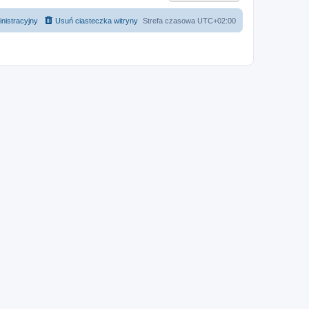
nistracyjny
Usuń ciasteczka witryny
Strefa czasowa
UTC+02:00