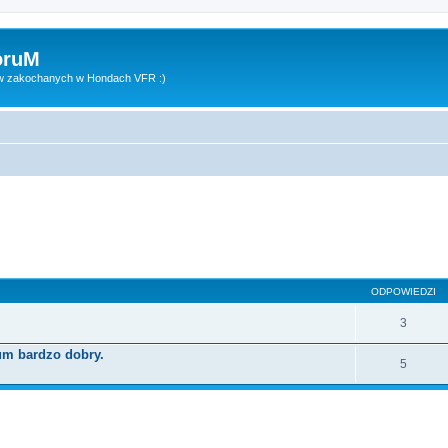
oruM
ów zakochanych w Hondach VFR :)
wane
ODPOWIEDZI
3
um bardzo dobry.
5