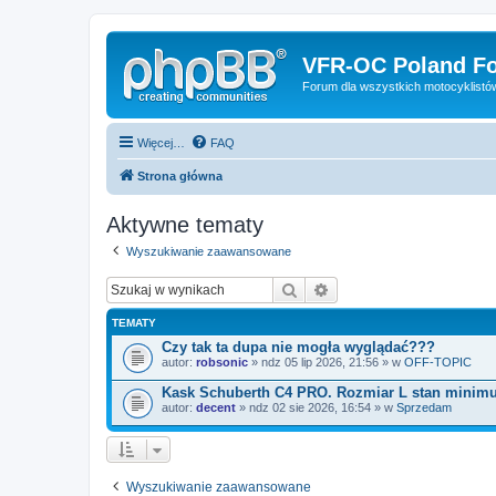
VFR-OC Poland F
Forum dla wszystkich motocyklist
Więcej…
FAQ
Strona główna
Aktywne tematy
Wyszukiwanie zaawansowane
Szukaj
Wyszukiwanie zaawanso
TEMATY
Czy tak ta dupa nie mogła wyglądać???
autor:
robsonic
» ndz 05 lip 2026, 21:56 » w
OFF-TOPIC
Kask Schuberth C4 PRO. Rozmiar L stan minim
autor:
decent
» ndz 02 sie 2026, 16:54 » w
Sprzedam
Wyszukiwanie zaawansowane