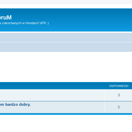
oruM
ów zakochanych w Hondach VFR :)
wane
ODPOWIEDZI
3
um bardzo dobry.
5