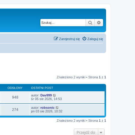
Szukaj
Wyszukiwanie za
Zarejestruj się
Zaloguj się
Znaleziono 2 wyniki • Strona
1
z
1
ODSŁONY
OSTATNI POST
autor:
Dav999
948
śr 05 sie 2026, 14:53
autor:
robsonic
274
pn 03 sie 2026, 10:32
Znaleziono 2 wyniki • Strona
1
z
1
Przejdź do