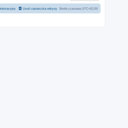
nistracyjny
Usuń ciasteczka witryny
Strefa czasowa
UTC+02:00