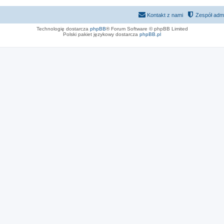
Kontakt z nami
Zespół admi
Technologię dostarcza
phpBB
® Forum Software © phpBB Limited
Polski pakiet językowy dostarcza
phpBB.pl