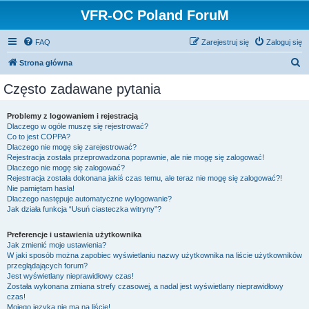
VFR-OC Poland ForuM
FAQ
Zarejestruj się
Zaloguj się
S
Strona główna
z
Często zadawane pytania
u
k
Problemy z logowaniem i rejestracją
Dlaczego w ogóle muszę się rejestrować?
a
Co to jest COPPA?
j
Dlaczego nie mogę się zarejestrować?
Rejestracja została przeprowadzona poprawnie, ale nie mogę się zalogować!
Dlaczego nie mogę się zalogować?
Rejestracja została dokonana jakiś czas temu, ale teraz nie mogę się zalogować?!
Nie pamiętam hasła!
Dlaczego następuje automatyczne wylogowanie?
Jak działa funkcja “Usuń ciasteczka witryny”?
Preferencje i ustawienia użytkownika
Jak zmienić moje ustawienia?
W jaki sposób można zapobiec wyświetlaniu nazwy użytkownika na liście użytkowników
przeglądających forum?
Jest wyświetlany nieprawidłowy czas!
Została wykonana zmiana strefy czasowej, a nadal jest wyświetlany nieprawidłowy
czas!
Mojego języka nie ma na liście!