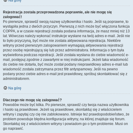
Na górę
Rejestracja została przeprowadzona poprawnie, ale nie mogę się
zalogować!
Po pierwsze, sprawdź swoją nazwę użytkownika i hasło. Jeśli są poprawne, to
wystąpiła jedna z dwóch przyczyn. Pierwszą z nich może być włączona funkcja
COPPA, a w czasie rejestracji została podana informacja, że masz mniej niż 13
lat. Wówczas należy wykonać instrukcje wysłane na twój adres e-mail. Jeśli nie
to było przyczyną, być może nie została aktywowana rejestracja. Niektóre
witryny przed pierwszym zalogowaniem wymagają aktywowania rejestracji
przez osobę rejestrującą się lub przez administratora. Informacja o tym była
wyświetlona podczas rejestracji. Jeśli została wysłana do ciebie wiadomość e-
mail, postępuj zgodnie z zawartymi w niej instrukcjami. Jeżeli taka wiadomość
do ciebie nie dotarła, być może został podany nieprawidłowy adres e-mail lub
wiadomość została zatrzymana przez filtr antyspamowy. Jeśli na pewno
podany przez ciebie adres e-mail jest prawidłowy, spróbuj skontaktować się z
administratorem.
Na górę
Dlaczego nie mogę się zalogować?
Powodów może być kilka. Po pierwsze, sprawdź czy twoja nazwa użytkownika
i hasło są prawidłowe. Jeżeli są prawidłowe, skontaktuj się z właścicielem
witryny i zapytaj czy cię nie zablokowano. Istnieje też prawdopodobieństwo, że
problem powoduje błędna konfiguracja witryny, na której znajduje się forum.
Skontaktuj się z właścicielem witryny i powiadom go o tym problemie. Musi on
go naprawić.