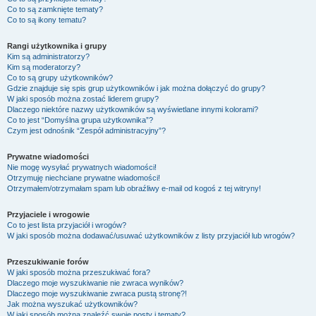
Co to są zamknięte tematy?
Co to są ikony tematu?
Rangi użytkownika i grupy
Kim są administratorzy?
Kim są moderatorzy?
Co to są grupy użytkowników?
Gdzie znajduje się spis grup użytkowników i jak można dołączyć do grupy?
W jaki sposób można zostać liderem grupy?
Dlaczego niektóre nazwy użytkowników są wyświetlane innymi kolorami?
Co to jest “Domyślna grupa użytkownika”?
Czym jest odnośnik “Zespół administracyjny”?
Prywatne wiadomości
Nie mogę wysyłać prywatnych wiadomości!
Otrzymuję niechciane prywatne wiadomości!
Otrzymałem/otrzymałam spam lub obraźliwy e-mail od kogoś z tej witryny!
Przyjaciele i wrogowie
Co to jest lista przyjaciół i wrogów?
W jaki sposób można dodawać/usuwać użytkowników z listy przyjaciół lub wrogów?
Przeszukiwanie forów
W jaki sposób można przeszukiwać fora?
Dlaczego moje wyszukiwanie nie zwraca wyników?
Dlaczego moje wyszukiwanie zwraca pustą stronę?!
Jak można wyszukać użytkowników?
W jaki sposób można znaleźć swoje posty i tematy?