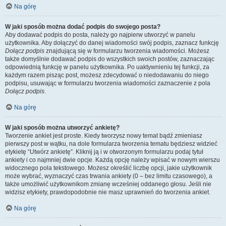
Na górę
W jaki sposób można dodać podpis do swojego posta?
Aby dodawać podpis do posta, należy go najpierw utworzyć w panelu
użytkownika. Aby dołączyć do danej wiadomości swój podpis, zaznacz funkcję
Dołącz podpis
znajdującą się w formularzu tworzenia wiadomości. Możesz
także domyślnie dodawać podpis do wszystkich swoich postów, zaznaczając
odpowiednią funkcję w panelu użytkownika. Po uaktywnieniu tej funkcji, za
każdym razem pisząc post, możesz zdecydować o niedodawaniu do niego
podpisu, usuwając w formularzu tworzenia wiadomości zaznaczenie z pola
Dołącz podpis
.
Na górę
W jaki sposób można utworzyć ankietę?
Tworzenie ankiet jest proste. Kiedy tworzysz nowy temat bądź zmieniasz
pierwszy post w wątku, na dole formularza tworzenia tematu będziesz widzieć
etykietę “Utwórz ankietę”. Kliknij ją i w otworzonym formularzu podaj tytuł
ankiety i co najmniej dwie opcje. Każdą opcję należy wpisać w nowym wierszu
widocznego pola tekstowego. Możesz określić liczbę opcji, jakie użytkownik
może wybrać, wyznaczyć czas trwania ankiety (0 – bez limitu czasowego), a
także umożliwić użytkownikom zmianę wcześniej oddanego głosu. Jeśli nie
widzisz etykiety, prawdopodobnie nie masz uprawnień do tworzenia ankiet.
Na górę