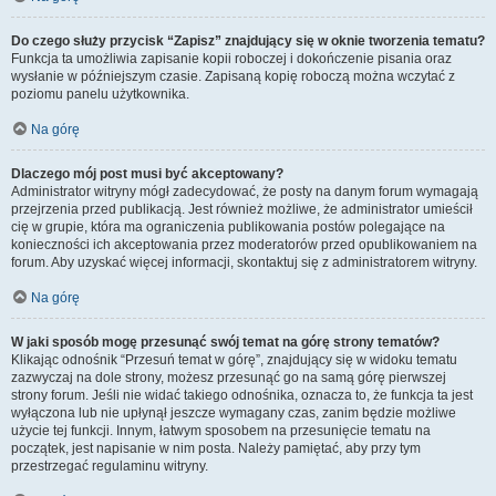
Do czego służy przycisk “Zapisz” znajdujący się w oknie tworzenia tematu?
Funkcja ta umożliwia zapisanie kopii roboczej i dokończenie pisania oraz
wysłanie w późniejszym czasie. Zapisaną kopię roboczą można wczytać z
poziomu panelu użytkownika.
Na górę
Dlaczego mój post musi być akceptowany?
Administrator witryny mógł zadecydować, że posty na danym forum wymagają
przejrzenia przed publikacją. Jest również możliwe, że administrator umieścił
cię w grupie, która ma ograniczenia publikowania postów polegające na
konieczności ich akceptowania przez moderatorów przed opublikowaniem na
forum. Aby uzyskać więcej informacji, skontaktuj się z administratorem witryny.
Na górę
W jaki sposób mogę przesunąć swój temat na górę strony tematów?
Klikając odnośnik “Przesuń temat w górę”, znajdujący się w widoku tematu
zazwyczaj na dole strony, możesz przesunąć go na samą górę pierwszej
strony forum. Jeśli nie widać takiego odnośnika, oznacza to, że funkcja ta jest
wyłączona lub nie upłynął jeszcze wymagany czas, zanim będzie możliwe
użycie tej funkcji. Innym, łatwym sposobem na przesunięcie tematu na
początek, jest napisanie w nim posta. Należy pamiętać, aby przy tym
przestrzegać regulaminu witryny.