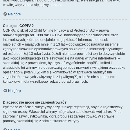
możliwość przypisania do grup użytkowników itp. Rejestracja zajmuje tylko
chwilę, więc zaleca się jej wykonanie.
Na górę
Co to jest COPPA?
COPPA, to skrót od Child Online Privacy and Protection Act – prawa
obowiązującego od 1998 roku w USA, nakładającego na właścicieli stron
internetowych, które potencjalnie mogą zbierać informacje od osób
małoletnich – mających mniej niż 13 lat – obowiązek posiadania pisemnej
zgody rodziców lub opiekunów prawnych na zbieranie informacji prywatnych
od osób poniżej 13 roku życia. Jeżeli nie masz pewności czy to dotyczy ciebie
jako kogoś próbującego zarejestrować się na danej witrynie internetowej –
skontaktuj się z prawnikiem, by uzyskać wyjaśnienie. phpBB Limited i
właściciele tej witryny nie dostarczają pomocy prawnej z wyjątkiem przypadku
opisanego w pytaniu „Z kim się kontaktować w sprawach nadużyć lub
zagadnień prawnych związanych z tą witryną?”, a także nie są punktem
kontaktowym dla wszelkiego rodzaju porad prawnych.
Na górę
Dlaczego nie mogę się zarejestrować?
Być może właściciel witryny wyłączył funkcję rejestracji, aby nie rejestrowały
się nowe osoby. Właściciel witryny mógł także zablokować twój adres IP lub
zabronił nazwy użytkownika, którą próbujesz zarejestrować. W sprawie
pomocy, skontaktuj się z administratorem witryny.