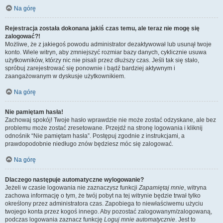
Na górę
Rejestracja została dokonana jakiś czas temu, ale teraz nie mogę się
zalogować?!
Możliwe, że z jakiegoś powodu administrator dezaktywował lub usunął twoje
konto. Wiele witryn, aby zmniejszyć rozmiar bazy danych, cyklicznie usuwa
użytkowników, którzy nic nie pisali przez dłuższy czas. Jeśli tak się stało,
spróbuj zarejestrować się ponownie i bądź bardziej aktywnym i
zaangażowanym w dyskusje użytkownikiem.
Na górę
Nie pamiętam hasła!
Zachowaj spokój! Twoje hasło wprawdzie nie może zostać odzyskane, ale bez
problemu może zostać zresetowane. Przejdź na stronę logowania i kliknij
odnośnik “Nie pamiętam hasła”. Postępuj zgodnie z instrukcjami, a
prawdopodobnie niedługo znów będziesz móc się zalogować.
Na górę
Dlaczego następuje automatyczne wylogowanie?
Jeżeli w czasie logowania nie zaznaczysz funkcji
Zapamiętaj mnie
, witryna
zachowa informację o tym, że twój pobyt na tej witrynie będzie trwał tylko
określony przez administratora czas. Zapobiega to niewłaściwemu użyciu
twojego konta przez kogoś innego. Aby pozostać zalogowanym/zalogowaną,
podczas logowania zaznacz funkcję
Loguj mnie automatycznie
. Jest to