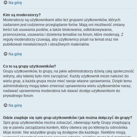
Na górę
Kim są moderatorzy?
Moderatorzy są użytkownikami albo też grupami użytkowników, których
zadaniem jest codzienne przeglądanie forów. Mają oni możliwość zmiany
treści lub usuwania postów, a także blokowania, odblokowywania,
przenoszenia, usuwania i dzielenia tematów na forum, które moderują. Z
reguły moderatorzy czuwają, aby użytkownicy pisali na temat oraz nie
publikowali niewłaściwych i obraźliwych materiałów.
Na górę
Co to są grupy użytkowników?
Grupy użytkowników, to grupy, na jakie administratorzy dzielą całą społeczność
witryny, aby łatwiej było nimi zarządzać. Każdy użytkownik może należeć do
wielu grup, a każda grupa może mieć swoje własne uprawnienia. Dzięki temu
administratorzy mogą łatwo zmieniać uprawnienia wielu użytkowników naraz,
nadawać uprawnienia moderatora lub dawać dostęp użytkownikom do
prywatnego forum.
Na górę
Gdzie znajduje się spis grup użytkowników i jak można dołączyć do grupy?
Spis grup użytkowników można zobaczyć, otwierając kartę
Grupy
znajdującą
się w panelu zarządzania kontem, który otwiera się po kliknięciu odnośnika
Moje konto
. Nie wszystkie grupy są dostępne dla każdego. Niektóre mogą