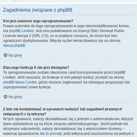
Zagadnienia związane z phpBB
Kto jest autorem tego oprogramowania?
Prawa autorskie do tego oprogramowania w jego niezmodyfikowanej formie,
ma
phpBB Limited
. Jest ono publikowane na licencji GNU General Public
License wersja 2 (GPL-2.0), co w praktyce oznacza, że może być bez
ograniczeń dystrybuowane. Więcej na ten temat dowiesz się na stronie
About phpBB
.
Na górę
Dlaczego funkcja X nie jest dostępna?
To oprogramowanie zostało stworzone i jest licencjonowane przez phpBB
Limited. Jeśli uważasz, że brakuje w nim jakiejś funkcji, przejdź na stronę
phpBB Ideas Centre
, gdzie możesz zagłosować na istniejące propozycje lub
zaproponować nowe funkcje.
Na górę
Z kim się kontaktować w sprawach nadużyć lub zagadnień prawnych
związanych z tą witryną?
W tych sprawach, należy skontaktować się z jednym z administratorów, których
dane wyświetlone są na liście zespołu administracyjnego. Jeżeli jednak nie
otrzymasz odpowiedzi, należy skontaktować się z właścicielem domeny –
wykonaj sprawdzenie
kto to jest
lub, jeśli witryna jest uruchomiona na jednym z