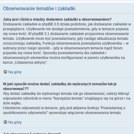
Obserwowanie tematów i zakładki
Jaka jest różnica między dodaniem zakładki a obserwowaniem?
Dodawanie zakładek w phpBB 3.0 działa podobnie, jak dodawanie zakładek w
przeglądarce. Użytkownik nie dostaje powiadomienia, gdy w temacie pojawia
się nowa treść. W phpBB 3.1 dodawanie zakładek przypomina obserwowanie
tematu. Użytkownik może być powiadamiany, gdy nastąpi aktualizacja tematu
oznaczonego zakładką. Funkcja obserwowania powiadamia użytkownika – w
wybrany przez niego sposób – gdy w obserwowanym temacie bądź forum
pojawiła się nowa treść. Sposoby powiadamiania dla zakładek i
obserwowanych elementów można konfigurować w panelu użytkownika na
karcie „Ustawienia witryny”.
Na górę
W jaki sposób można dodać zakładkę do wybranych tematów lub je
obserwować??
Aby dodać zakładkę do wybranego tematu lub go obserwować, należy kliknąć
odpowiedni odnośnik w menu “Narzędzia tematu” znajdujące się na górze i na
dole wątku.
Udzielenie odpowiedzi w temacie, gdy jest aktywna funkcja “Powiadamiaj o
opublikowaniu odpowiedzi” spowoduje włączenie obserwowania tematu.
Na górę