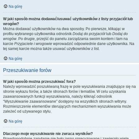
Na górę
W jaki sposób można dodawać/usuwać użytkowników z listy przyjaciół lub
wrogów?
Można dodawać użytkowników na dwa sposoby. Po pierwsze, klikając w
profilu wybranego użytkownika odnośnik
Dodaj do przyjaciół
lub
Dodaj do
wrogów
. Po drugie, przejść do panelu zarządzania swoim kontem i tam na
karcie
Przyjaciele i wrogowie
wprowadzić odpowiednie dane użytkownika. Na
tej samej karcie można także usuwać użytkowników z list.
Na górę
Przeszukiwanie forów
W jaki sposób można przeszukiwać fora?
Należy wprowadzić poszukiwaną frazę w pole wyszukiwania znajdujące się na
stronie wykazu forów, a także stronach forów i tematów. W celu uzyskania
zaawansowanych funkcji wyszukiwania, należy kliknąć odnośnik
“Wyszukiwanie zaawansowane” dostępny na wszystkich stronach witryny.
Rozmieszczenie elementów sterujących mechanizmem wyszukiwania może
zależeć od używanego stylu.
Na górę
Dlaczego moje wyszukiwanie nie zwraca wyników?
Prawdopodobnie zapytanie nie było jasno sprecyzowane i zawierało wiele