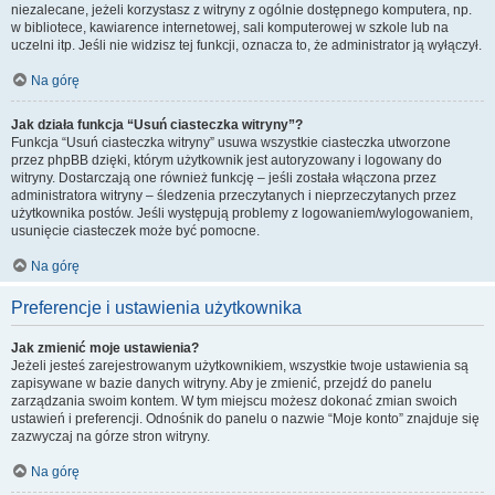
niezalecane, jeżeli korzystasz z witryny z ogólnie dostępnego komputera, np.
w bibliotece, kawiarence internetowej, sali komputerowej w szkole lub na
uczelni itp. Jeśli nie widzisz tej funkcji, oznacza to, że administrator ją wyłączył.
Na górę
Jak działa funkcja “Usuń ciasteczka witryny”?
Funkcja “Usuń ciasteczka witryny” usuwa wszystkie ciasteczka utworzone
przez phpBB dzięki, którym użytkownik jest autoryzowany i logowany do
witryny. Dostarczają one również funkcję – jeśli została włączona przez
administratora witryny – śledzenia przeczytanych i nieprzeczytanych przez
użytkownika postów. Jeśli występują problemy z logowaniem/wylogowaniem,
usunięcie ciasteczek może być pomocne.
Na górę
Preferencje i ustawienia użytkownika
Jak zmienić moje ustawienia?
Jeżeli jesteś zarejestrowanym użytkownikiem, wszystkie twoje ustawienia są
zapisywane w bazie danych witryny. Aby je zmienić, przejdź do panelu
zarządzania swoim kontem. W tym miejscu możesz dokonać zmian swoich
ustawień i preferencji. Odnośnik do panelu o nazwie “Moje konto” znajduje się
zazwyczaj na górze stron witryny.
Na górę