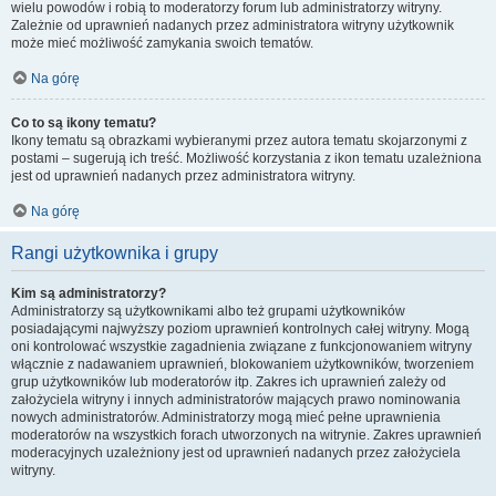
wielu powodów i robią to moderatorzy forum lub administratorzy witryny.
Zależnie od uprawnień nadanych przez administratora witryny użytkownik
może mieć możliwość zamykania swoich tematów.
Na górę
Co to są ikony tematu?
Ikony tematu są obrazkami wybieranymi przez autora tematu skojarzonymi z
postami – sugerują ich treść. Możliwość korzystania z ikon tematu uzależniona
jest od uprawnień nadanych przez administratora witryny.
Na górę
Rangi użytkownika i grupy
Kim są administratorzy?
Administratorzy są użytkownikami albo też grupami użytkowników
posiadającymi najwyższy poziom uprawnień kontrolnych całej witryny. Mogą
oni kontrolować wszystkie zagadnienia związane z funkcjonowaniem witryny
włącznie z nadawaniem uprawnień, blokowaniem użytkowników, tworzeniem
grup użytkowników lub moderatorów itp. Zakres ich uprawnień zależy od
założyciela witryny i innych administratorów mających prawo nominowania
nowych administratorów. Administratorzy mogą mieć pełne uprawnienia
moderatorów na wszystkich forach utworzonych na witrynie. Zakres uprawnień
moderacyjnych uzależniony jest od uprawnień nadanych przez założyciela
witryny.