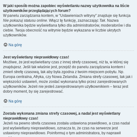
W jaki sposób można zapobiec wyświetlaniu nazwy użytkownika na liście
użytkowników przeglądających forum?
W panelu zarządzania kontem, w “Ustawieniach witryny” znajduje się funkcja
Nie pokazuj statusu online
. Włącz tę funkcję, zaznaczając
Tak
. Nazwa
użytkownika będzie wyświetlana tylko dla administratorów, moderatorów i dla
ciebie. Twoja obecność na witrynie będzie wykazana w liczbie ukrytych
użytkowników.
Na górę
Jest wyświetlany nieprawidłowy czas!
Możliwe, że jest wyświetlany czas z innej strefy czasowej, niż ta, w której się
znajdujesz. Jeśli tak właśnie jest, przejdź do panelu zarządzania kontem i
zmień strefę czasową, tak aby była zgodna z twoim miejscem pobytu. Np.
Europa centralna, Afryka, czy Nowa Zelandia. Zmiana strefy czasowej, tak jak i
większości ustawień, może zostać wykonana tylko przez zarejestrowanych
użytkowników. Jeżeli nie jesteś zarejestrowanym użytkownikiem – teraz jest
dobry moment, by się zarejestrować.
Na górę
Została wykonana zmiana strefy czasowej, a nadal jest wyświetlany
nieprawidłowy czas!
Jeżeli na pewno strefa czasowa została ustawiona prawidłowo, a czas nadal
jest wyświetlany nieprawidłowo, oznacza to, że czas na serwerze jest
ustawiony nieprawidłowo. Poinformuj o tym administratora, by naprawił