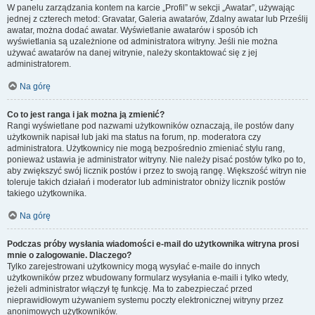
W panelu zarządzania kontem na karcie „Profil” w sekcji „Awatar”, używając
jednej z czterech metod: Gravatar, Galeria awatarów, Zdalny awatar lub Prześlij
awatar, można dodać awatar. Wyświetlanie awatarów i sposób ich
wyświetlania są uzależnione od administratora witryny. Jeśli nie można
używać awatarów na danej witrynie, należy skontaktować się z jej
administratorem.
Na górę
Co to jest ranga i jak można ją zmienić?
Rangi wyświetlane pod nazwami użytkowników oznaczają, ile postów dany
użytkownik napisał lub jaki ma status na forum, np. moderatora czy
administratora. Użytkownicy nie mogą bezpośrednio zmieniać stylu rang,
ponieważ ustawia je administrator witryny. Nie należy pisać postów tylko po to,
aby zwiększyć swój licznik postów i przez to swoją rangę. Większość witryn nie
toleruje takich działań i moderator lub administrator obniży licznik postów
takiego użytkownika.
Na górę
Podczas próby wysłania wiadomości e-mail do użytkownika witryna prosi
mnie o zalogowanie. Dlaczego?
Tylko zarejestrowani użytkownicy mogą wysyłać e-maile do innych
użytkowników przez wbudowany formularz wysyłania e-maili i tylko wtedy,
jeżeli administrator włączył tę funkcję. Ma to zabezpieczać przed
nieprawidłowym używaniem systemu poczty elektronicznej witryny przez
anonimowych użytkowników.