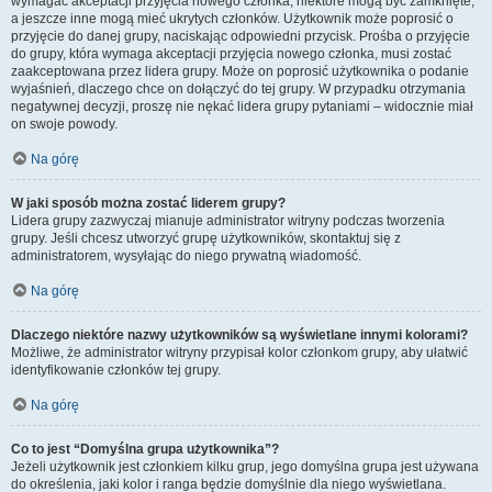
wymagać akceptacji przyjęcia nowego członka, niektóre mogą być zamknięte,
a jeszcze inne mogą mieć ukrytych członków. Użytkownik może poprosić o
przyjęcie do danej grupy, naciskając odpowiedni przycisk. Prośba o przyjęcie
do grupy, która wymaga akceptacji przyjęcia nowego członka, musi zostać
zaakceptowana przez lidera grupy. Może on poprosić użytkownika o podanie
wyjaśnień, dlaczego chce on dołączyć do tej grupy. W przypadku otrzymania
negatywnej decyzji, proszę nie nękać lidera grupy pytaniami – widocznie miał
on swoje powody.
Na górę
W jaki sposób można zostać liderem grupy?
Lidera grupy zazwyczaj mianuje administrator witryny podczas tworzenia
grupy. Jeśli chcesz utworzyć grupę użytkowników, skontaktuj się z
administratorem, wysyłając do niego prywatną wiadomość.
Na górę
Dlaczego niektóre nazwy użytkowników są wyświetlane innymi kolorami?
Możliwe, że administrator witryny przypisał kolor członkom grupy, aby ułatwić
identyfikowanie członków tej grupy.
Na górę
Co to jest “Domyślna grupa użytkownika”?
Jeżeli użytkownik jest członkiem kilku grup, jego domyślna grupa jest używana
do określenia, jaki kolor i ranga będzie domyślnie dla niego wyświetlana.