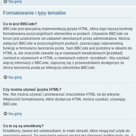
Na górę
Formatowanie i typy tematów
Co to jest BBCode?
BBCode jest specjalną implementacją języka HTML, która daje lepszą kontrolę
formatowania poszczególnych elementów w postach. Używanie BBCode na
forum jest uzależnione od ustawień określanych przez administratora. Można
wyłączyć BBCode w poszczególnych postach, zaznaczając odpowiednią
funkcję w formularzu tworzenia posta. Sam BBCode jest podobny w składni do
HTML-a, ale znaczniki zawarte są w nawiasach kwadratowych [przykład]
zamiast w używanych w HTML-u nawiasach ostrych <przykład>. Aby uzyskać
więcej informacji o BBCode, zapoznaj się z przewodnikiem dostępnym ze
strony tworzenia posta po kliknięciu odnośnika
BBCode
.
Na górę
Czy można używać języka HTML?
Nie. Nie można używać i przetwarzać znaczników HTML na tej witrynie.
Większość formatowania, które dostarcza HTML można uzyskać, używając
BBCode.
Na górę
Co to są są emotikony?
Emotikony, zwane też uśmieszkami, to małe obrazki, które mogą być użyte do
wyrażania emocji. Do wyrażania emocji można też stosować krótkie kody, np. :)