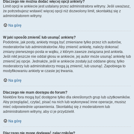
Dlaczego nie można dodać więcej opcji ankiety?
Limit opcji w ankiecie jest ustalany przez administratora witryny. Jeśli uważasz,
że potrzebujesz wstawić więcej opcji niż dozwolony limit, skontaktuj się z
administratorem witryny.
Na górę
W jaki sposób zmienić lub usunąć ankietę?
Podobnie, jak posty, ankiety mogą być zmieniane tylko przez ich autorów,
moderatorów lub administratorów. Aby zmienić ankietę, należy dokonać
zmiany pierwszego posta w wątku, z którym zawsze związana jest ankieta.
Jeśli nikt jeszcze nie oddał głosu w ankiecie, jej autor może usunąć ankietę lub
zmienić jej opcje. Jednakże, jeśli w ankiecie zostały już oddane głosy, tylko
moderatorzy lub administratorzy mogą ją zmienić, lub usunąć. Zapobiega to
modyfikowaniu ankiety w czasie jej trwania.
Na górę
Dlaczego nie mam dostępu do forum?
Niektóre fora mogą być dostępne tylko dla określonych grup lub użytkowników.
Aby przeglądać, czytać, pisać na nich lub wykonywać inne operacje, musisz
mieć odpowiednie uprawnienia. Skontaktuj się z moderatorem lub
administratorem witryny, aby ci je przydzielił.
Na górę
Dlaczego nie mogę dodawać załączników?