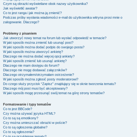
Czym są obrazki wyświetlane obok nazwy użytkownika?
Jak wyświetlić awatar?
Co to jest ranga i jak można ją zmienić?
Podczas próby wysłania wiadomości e-mail do użytkownika witryna prosi mnie o
zalogowanie. Dlaczego?
Problemy z pisaniem
Jak utworzyć nowy temat na forum lub wysłać odpowiedź w temacie?
W jaki sposób można zmienić lub usunąć post?
W jaki sposób można dodać podpis do swojego posta?
W jaki sposób można utworzyć ankietę?
Dlaczego nie można dodać więcej opcji ankiety?
W jaki sposób zmienić lub usunąć ankietę?
Dlaczego nie mam dostępu do forum?
Dlaczego nie mogę dodawać załączników?
Dlaczego otrzymałem/otrzymałam ostrzeżenie?
W jaki sposób można zgłosić posty moderatorowi?
Do czego służy przycisk “Zapisz” znajdujący się w oknie tworzenia tematu?
Dlaczego mój post musi być akceptowany?
W jaki sposób mogę przesunąć swój temat na górę strony tematów?
Formatowanie i typy tematów
Co to jest BBCode?
Czy można używać języka HTML?
Co to są są emotikony?
Czy można umieszczać obrazki w poście?
Co to są ogłoszenia globalne?
Co to są ogłoszenia?
Co to są przyklejone tematy?