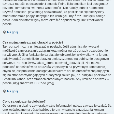
oznacza radość, podczas gdy :( smutek. Pełna lista emotikon jest dostępna z
poziomu formularza tworzenia wiadomości. Nie należy jednak nadmiernie
używać emotikon, gdyż mogą spowodować, że post stanie się nieczytelny i
moderator może podjąć decyzję o ich usunięciu bądź też usunięciu całego
posta. Administrator witryny może określić dopuszczalny limit emotikon w
poście.
Na górę
Czy można umieszczać obrazki w poście?
Tak, obrazki można umieszczać w postach. Jeśli administrator włączył
możliwość zamieszczania załączników, można wgrać obrazek bezpośrednio
na witrynę. Jeśli ta funkcja nie działa, aby obrazek był wyświetlany na forum,
należy podać odnośnik do obrazka umieszczonego na publicznie dostępnym
serwerze, np. http://www.jakas_strona.com/moj_obrazek.gif. Nie można
podawać odnośników do obrazków zapisanych na prywatnym komputerze,
chyba że jest publicznie dostępnym serwerem ani do obrazków znajdujących
się na stronach wymagających autoryzacji, takich jak, np. skrzynki pocztowe na
Gmail lub Yahoo! oraz stronach chronionych hasłem. Aby umieścić obrazek w
poście, użyj znacznika BBCode
[img]
.
Na górę
Co to są ogłoszenia globalne?
Ogłoszenia globalne zawierają ważne informacje i należy zawsze je czytać. Są
one wyświetlane na górze każdego forum i w panelu zarządzania kontem
użytkownika. Uprawnienia zamieszczania ogłoszeń globalnych są nadawane