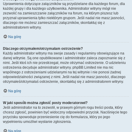
Uprawnienia dotyczące załączników są przydzielane dla każdego forum, dla
każdej grupy i dla każdego użytkownika. Administrator witryny mógł nie
zezwolić na zamieszczanie załączników na forum, na którym piszesz lub
przyznał uprawnienia tylko niektórym grupom. Jeśli nadal nie masz jasności,
dlaczego nie możesz zamieszczać załączników, skontaktuj się z
administratorem witryny.
Na górę
Dlaczego otrzymałem/otrzymałam ostrzeżenie?
Każdy administrator witryny ma swoje zasady i regulaminy obowiązujące na
danej witrynie. Są one opublikowane i administrator zaleca zapoznanie się z
nimi. Jeśli ktoś ich nie przestrzegał, może otrzymać ostrzeżenie. O udzieleniu
ostrzeżenia decyduje administrator witryny. phpBB Limited nie ma nic
wspólnego z ostrzeżeniami udzielanymi na tej witrynie i nie ponosi żadnej
odpowiedzialności związanej z nimi. Jeśli nadal nie masz jasności, dlaczego
otrzymałeś/otrzymałaś ostrzeżenie, skontaktuj się z administratorem witryny.
Na górę
W jaki sposób można zgłosić posty moderatorowi?
Jeśli administrator na to zezwolił, w prawym górnym rogu treści posta, który
chcesz zgłosić, powinien być widoczny odpowiedni przycisk. Naciśnięcie tego
przycisku spowoduje przeniesienie cię do formularza, który po jego
wypełnieniu umożliwi wysłanie zgłoszenia.
Na górę