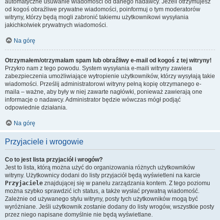
automatyczne usuwanie wiadomości od danego nadawcy. Jeżeli otrzymujesz
od kogoś obraźliwe prywatne wiadomości, poinformuj o tym moderatorów
witryny, którzy będą mogli zabronić takiemu użytkownikowi wysyłania
jakichkolwiek prywatnych wiadomości.
Na górę
Otrzymałem/otrzymałam spam lub obraźliwy e-mail od kogoś z tej witryny!
Przykro nam z tego powodu. System wysyłania e-maili witryny zawiera
zabezpieczenia umożliwiające wytropienie użytkowników, którzy wysyłają takie
wiadomości. Prześlij administratorowi witryny pełną kopię otrzymanego e-
maila – ważne, aby były w niej zawarte nagłówki, ponieważ zawierają one
informacje o nadawcy. Administrator będzie wówczas mógł podjąć
odpowiednie działania.
Na górę
Przyjaciele i wrogowie
Co to jest lista przyjaciół i wrogów?
Jest to lista, którą można użyć do organizowania różnych użytkowników
witryny. Użytkownicy dodani do listy przyjaciół będą wyświetleni na karcie
Przyjaciele
znajdującej się w panelu zarządzania kontem. Z tego poziomu
można szybko sprawdzić ich status, a także wysłać prywatną wiadomość.
Zależnie od używanego stylu witryny, posty tych użytkowników mogą być
wyróżniane. Jeśli użytkownik zostanie dodany do listy wrogów, wszystkie posty
przez niego napisane domyślnie nie będą wyświetlane.