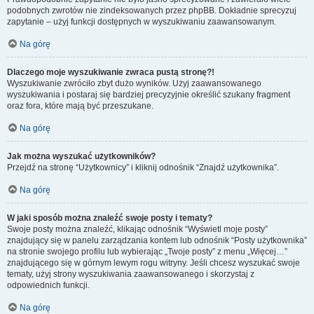
podobnych zwrotów nie zindeksowanych przez phpBB. Dokładnie sprecyzuj
zapytanie – użyj funkcji dostępnych w wyszukiwaniu zaawansowanym.
Na górę
Dlaczego moje wyszukiwanie zwraca pustą stronę?!
Wyszukiwanie zwróciło zbyt dużo wyników. Użyj zaawansowanego
wyszukiwania i postaraj się bardziej precyzyjnie określić szukany fragment
oraz fora, które mają być przeszukane.
Na górę
Jak można wyszukać użytkowników?
Przejdź na stronę “Użytkownicy” i kliknij odnośnik “Znajdź użytkownika”.
Na górę
W jaki sposób można znaleźć swoje posty i tematy?
Swoje posty można znaleźć, klikając odnośnik “Wyświetl moje posty”
znajdujący się w panelu zarządzania kontem lub odnośnik “Posty użytkownika”
na stronie swojego profilu lub wybierając „Twoje posty” z menu „Więcej…”
znajdującego się w górnym lewym rogu witryny. Jeśli chcesz wyszukać swoje
tematy, użyj strony wyszukiwania zaawansowanego i skorzystaj z
odpowiednich funkcji.
Na górę