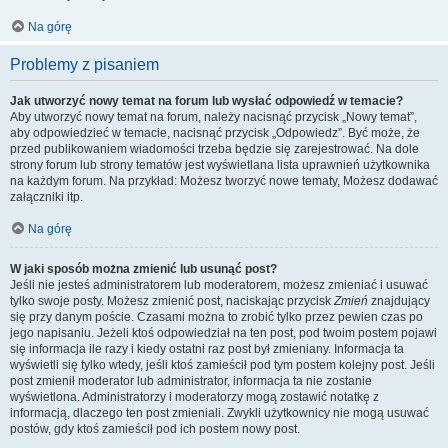
Na górę
Problemy z pisaniem
Jak utworzyć nowy temat na forum lub wysłać odpowiedź w temacie?
Aby utworzyć nowy temat na forum, należy nacisnąć przycisk „Nowy temat”,
aby odpowiedzieć w temacie, nacisnąć przycisk „Odpowiedz”. Być może, że
przed publikowaniem wiadomości trzeba będzie się zarejestrować. Na dole
strony forum lub strony tematów jest wyświetlana lista uprawnień użytkownika
na każdym forum. Na przykład: Możesz tworzyć nowe tematy, Możesz dodawać
załączniki itp.
Na górę
W jaki sposób można zmienić lub usunąć post?
Jeśli nie jesteś administratorem lub moderatorem, możesz zmieniać i usuwać
tylko swoje posty. Możesz zmienić post, naciskając przycisk
Zmień
znajdujący
się przy danym poście. Czasami można to zrobić tylko przez pewien czas po
jego napisaniu. Jeżeli ktoś odpowiedział na ten post, pod twoim postem pojawi
się informacja ile razy i kiedy ostatni raz post był zmieniany. Informacja ta
wyświetli się tylko wtedy, jeśli ktoś zamieścił pod tym postem kolejny post. Jeśli
post zmienił moderator lub administrator, informacja ta nie zostanie
wyświetlona. Administratorzy i moderatorzy mogą zostawić notatkę z
informacją, dlaczego ten post zmieniali. Zwykli użytkownicy nie mogą usuwać
postów, gdy ktoś zamieścił pod ich postem nowy post.