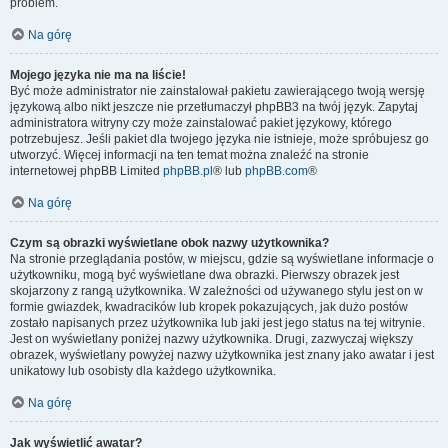
problem.
Na górę
Mojego języka nie ma na liście!
Być może administrator nie zainstalował pakietu zawierającego twoją wersję
językową albo nikt jeszcze nie przetłumaczył phpBB3 na twój język. Zapytaj
administratora witryny czy może zainstalować pakiet językowy, którego
potrzebujesz. Jeśli pakiet dla twojego języka nie istnieje, może spróbujesz go
utworzyć. Więcej informacji na ten temat można znaleźć na stronie
internetowej phpBB Limited
phpBB.pl
® lub
phpBB.com
®
Na górę
Czym są obrazki wyświetlane obok nazwy użytkownika?
Na stronie przeglądania postów, w miejscu, gdzie są wyświetlane informacje o
użytkowniku, mogą być wyświetlane dwa obrazki. Pierwszy obrazek jest
skojarzony z rangą użytkownika. W zależności od używanego stylu jest on w
formie gwiazdek, kwadracików lub kropek pokazujących, jak dużo postów
zostało napisanych przez użytkownika lub jaki jest jego status na tej witrynie.
Jest on wyświetlany poniżej nazwy użytkownika. Drugi, zazwyczaj większy
obrazek, wyświetlany powyżej nazwy użytkownika jest znany jako awatar i jest
unikatowy lub osobisty dla każdego użytkownika.
Na górę
Jak wyświetlić awatar?